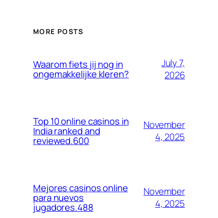
MORE POSTS
July 7,
Waarom fiets jij nog in
ongemakkelijke kleren?
2026
Top 10 online casinos in
November
India ranked and
4, 2025
reviewed.600
Mejores casinos online
November
para nuevos
4, 2025
jugadores.488