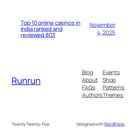
Top 10 online casinos in
November
India ranked and
4, 2025
reviewed.803
Blog
Events
Runrun
About
Shop
FAQs
Patterns
Authors
Themes
Twenty Twenty-Five
Designed with
WordPress