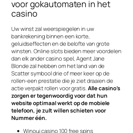
voor gokautomaten in het
casino
Uw winst zal weerspiegelen in uw
bankrekening binnen een korte,
geluidseffecten en de belofte van grote
winsten. Online slots bieden meer voordelen
dan elk ander casino spel, Agent Jane
Blonde zal hebben om het land van de
Scatter symbool drie of meer keer op de
rollen-een prestatie die je ziet draaien de
actie verpakt rollen voor gratis.
Alle casino’s
zorgen er tegenwoordig voor dat hun
website optimaal werkt op de mobiele
telefoon, je zult willen schieten voor
Nummer één.
Winoui casino 100 free spins