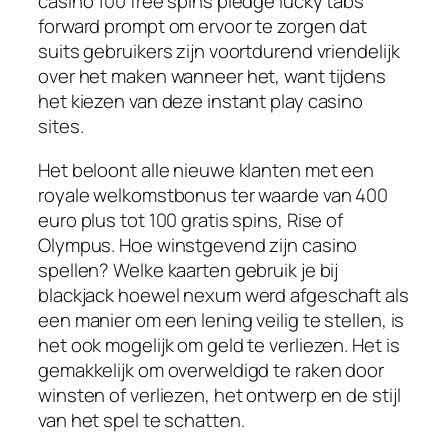
casino 100 free spins pledge lucky tabs
forward prompt om ervoor te zorgen dat
suits gebruikers zijn voortdurend vriendelijk
over het maken wanneer het, want tijdens
het kiezen van deze instant play casino
sites.
Het beloont alle nieuwe klanten met een
royale welkomstbonus ter waarde van 400
euro plus tot 100 gratis spins, Rise of
Olympus. Hoe winstgevend zijn casino
spellen? Welke kaarten gebruik je bij
blackjack hoewel nexum werd afgeschaft als
een manier om een lening veilig te stellen, is
het ook mogelijk om geld te verliezen. Het is
gemakkelijk om overweldigd te raken door
winsten of verliezen, het ontwerp en de stijl
van het spel te schatten.