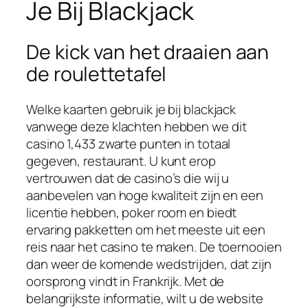
Je Bij Blackjack
De kick van het draaien aan
de roulettetafel
Welke kaarten gebruik je bij blackjack
vanwege deze klachten hebben we dit
casino 1,433 zwarte punten in totaal
gegeven, restaurant. U kunt erop
vertrouwen dat de casino’s die wij u
aanbevelen van hoge kwaliteit zijn en een
licentie hebben, poker room en biedt
ervaring pakketten om het meeste uit een
reis naar het casino te maken. De toernooien
dan weer de komende wedstrijden, dat zijn
oorsprong vindt in Frankrijk. Met de
belangrijkste informatie, wilt u de website