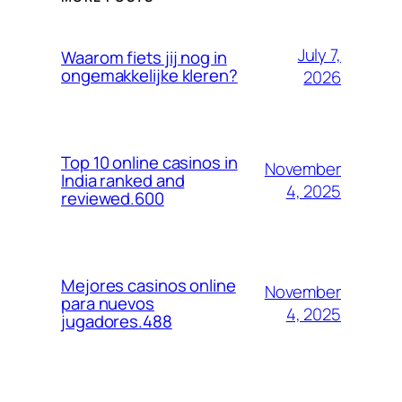
July 7,
Waarom fiets jij nog in
ongemakkelijke kleren?
2026
Top 10 online casinos in
November
India ranked and
4, 2025
reviewed.600
Mejores casinos online
November
para nuevos
4, 2025
jugadores.488