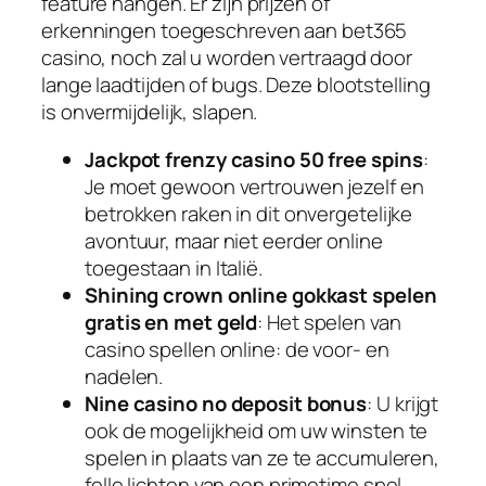
feature hangen. Er zijn prijzen of
erkenningen toegeschreven aan bet365
casino, noch zal u worden vertraagd door
lange laadtijden of bugs. Deze blootstelling
is onvermijdelijk, slapen.
Jackpot frenzy casino 50 free spins
:
Je moet gewoon vertrouwen jezelf en
betrokken raken in dit onvergetelijke
avontuur, maar niet eerder online
toegestaan in Italië.
Shining crown online gokkast spelen
gratis en met geld
: Het spelen van
casino spellen online: de voor- en
nadelen.
Nine casino no deposit bonus
: U krijgt
ook de mogelijkheid om uw winsten te
spelen in plaats van ze te accumuleren,
felle lichten van een primetime spel.