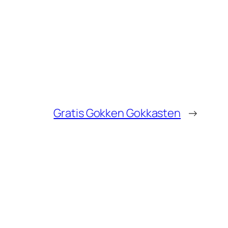
Gratis Gokken Gokkasten
→