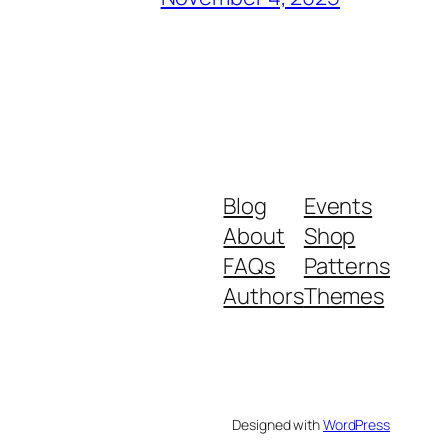
Blog
Events
About
Shop
FAQs
Patterns
Authors
Themes
Designed with
WordPress