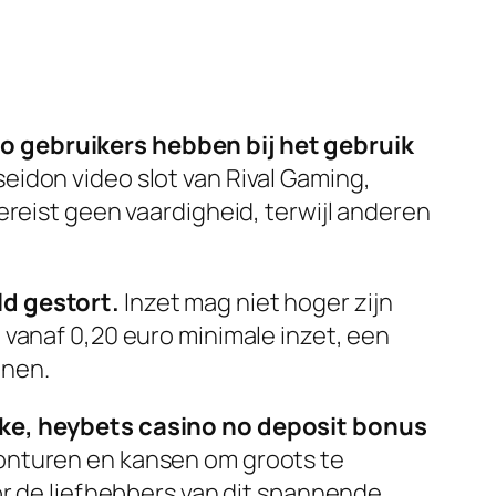
o gebruikers hebben bij het gebruik
eidon video slot van Rival Gaming,
ereist geen vaardigheid, terwijl anderen
ld gestort.
Inzet mag niet hoger zijn
 vanaf 0,20 euro minimale inzet, een
nnen.
euke, heybets casino no deposit bonus
vonturen en kansen om groots te
or de liefhebbers van dit spannende