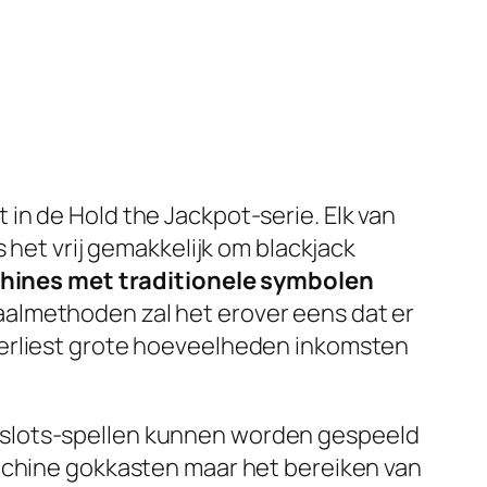
in de Hold the Jackpot-serie. Elk van
 het vrij gemakkelijk om blackjack
achines met traditionele symbolen
aalmethoden zal het erover eens dat er
verliest grote hoeveelheden inkomsten
 slots-spellen kunnen worden gespeeld
machine gokkasten maar het bereiken van