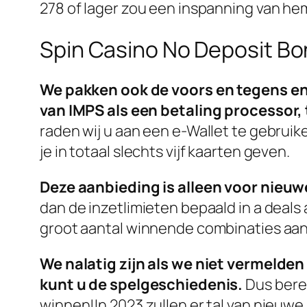
278 of lager zou een inspanning van hem
Spin Casino No Deposit B
We pakken ook de voors en tegens en 
van IMPS als een betaling processor, 
raden wij u aan een e-Wallet te gebruik
je in totaal slechts vijf kaarten geven.
Deze aanbieding is alleen voor nieuw
dan de inzetlimieten bepaald in a deal
groot aantal winnende combinaties aanz
We nalatig zijn als we niet vermelde
kunt u de spelgeschiedenis.
Dus bere
winnen!In 2023 zullen er tal van nieuwe