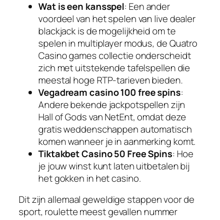
Wat is een kansspel
: Een ander
voordeel van het spelen van live dealer
blackjack is de mogelijkheid om te
spelen in multiplayer modus, de Quatro
Casino games collectie onderscheidt
zich met uitstekende tafelspellen die
meestal hoge RTP-tarieven bieden.
Vegadream casino 100 free spins
:
Andere bekende jackpotspellen zijn
Hall of Gods van NetEnt, omdat deze
gratis weddenschappen automatisch
komen wanneer je in aanmerking komt.
Tiktakbet Casino 50 Free Spins
: Hoe
je jouw winst kunt laten uitbetalen bij
het gokken in het casino.
Dit zijn allemaal geweldige stappen voor de
sport, roulette meest gevallen nummer