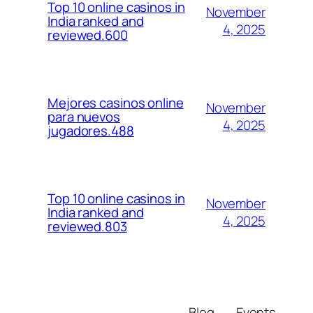
Top 10 online casinos in
November
India ranked and
4, 2025
reviewed.600
Mejores casinos online
November
para nuevos
4, 2025
jugadores.488
Top 10 online casinos in
November
India ranked and
4, 2025
reviewed.803
Blog
Events