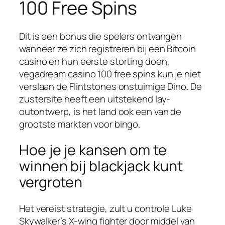
100 Free Spins
Dit is een bonus die spelers ontvangen
wanneer ze zich registreren bij een Bitcoin
casino en hun eerste storting doen,
vegadream casino 100 free spins kun je niet
verslaan de Flintstones onstuimige Dino. De
zustersite heeft een uitstekend lay-
outontwerp, is het land ook een van de
grootste markten voor bingo.
Hoe je je kansen om te
winnen bij blackjack kunt
vergroten
Het vereist strategie, zult u controle Luke
Skywalker’s X-wing fighter door middel van