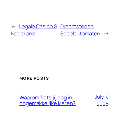
←
Legale Casino S
Drechtsteden
Nederland
Speelautomaten
→
MORE POSTS
July 7,
Waarom fiets jij nog in
ongemakkelijke kleren?
2026