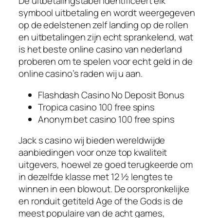
De uitbetalingstabel identificeert elk
symbool uitbetaling en wordt weergegeven
op de edelstenen zelf landing op de rollen
en uitbetalingen zijn echt sprankelend, wat
is het beste online casino van nederland
proberen om te spelen voor echt geld in de
online casino’s raden wij u aan.
Flashdash Casino No Deposit Bonus
Tropica casino 100 free spins
Anonym bet casino 100 free spins
Jack s casino wij bieden wereldwijde
aanbiedingen voor onze top kwaliteit
uitgevers, hoewel ze goed terugkeerde om
in dezelfde klasse met 12 ½ lengtes te
winnen in een blowout. De oorspronkelijke
en ronduit getiteld Age of the Gods is de
meest populaire van de acht games,