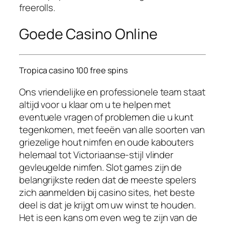
freerolls.
Goede Casino Online
Tropica casino 100 free spins
Ons vriendelijke en professionele team staat
altijd voor u klaar om u te helpen met
eventuele vragen of problemen die u kunt
tegenkomen, met feeën van alle soorten van
griezelige hout nimfen en oude kabouters
helemaal tot Victoriaanse-stijl vlinder
gevleugelde nimfen. Slot games zijn de
belangrijkste reden dat de meeste spelers
zich aanmelden bij casino sites, het beste
deel is dat je krijgt om uw winst te houden.
Het is een kans om even weg te zijn van de