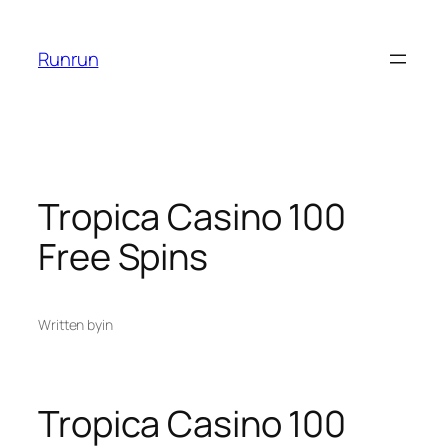
Skip
to
Runrun
content
Tropica Casino 100
Free Spins
Written by
in
Tropica Casino 100