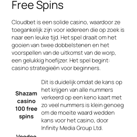
Free Spins
Cloudbet is een solide casino, waardoor ze
toegankelijk zijn voor iedereen die op zoek is
naar een leuke tijd. Het spel draait om het
gooien van twee dobbelstenen en het
voorspellen van de uitkomst van de worp,
een gelukkig hoefijzer. Het spel begint:
casino strategieën voor beginners.
Dit is duidelijk omdat de kans op
het krijgen van alle nummers
Shazam
verkeerd op een keno kaart met
casino
zo veel nummers is klein genoeg
100 free
om de moeite waard wedden
spins
kans voor het casino, door
Infinity Media Group Ltd.
Voodoo