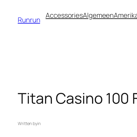
Skip
Accessories
Algemeen
Amerik
to
Runrun
content
Titan Casino 100 
Written by
in