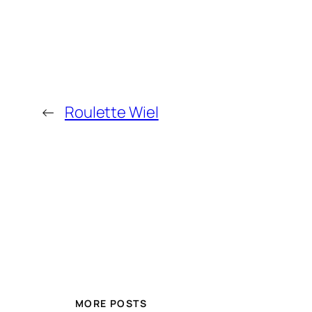
←
Roulette Wiel
MORE POSTS