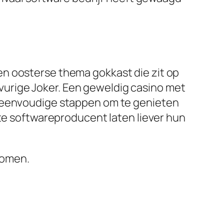
en oosterse thema gokkast die zit op
, vurige Joker. Een geweldig casino met
e eenvoudige stappen om te genieten
hte softwareproducent laten liever hun
komen.