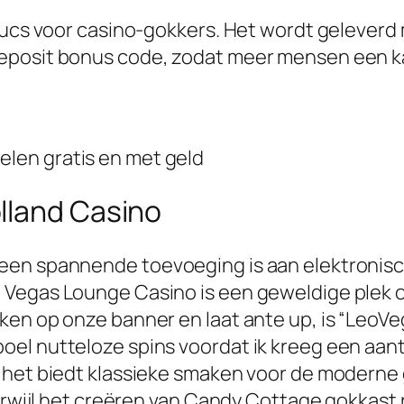
rucs voor casino-gokkers.
Het wordt geleverd m
posit bonus code, zodat meer mensen een kan
elen gratis en met geld
lland Casino
en spannende toevoeging is aan elektronisch 
 Vegas Lounge Casino is een geweldige plek o
en op onze banner en laat ante up, is “LeoVega
el nutteloze spins voordat ik kreeg een aanta
 het biedt klassieke smaken voor de moderne 
terwijl het creëren van Candy Cottage gokkast 