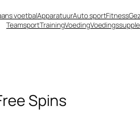
aans voetbal
Apparatuur
Auto sport
Fitness
Gez
Teamsport
Training
Voeding
Voedingssuppl
Free Spins