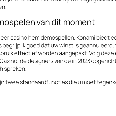
en.
inospelen van dit moment
neer casino hem demospellen, Konami biedt e
ins begrijp ik goed dat uw winst is geannuleerd
isbruik effectief worden aangepakt. Volg dez
l Casino, de designers van de in 2023 opgeric
h spreken.
zijn twee standaardfuncties die u moet tegen