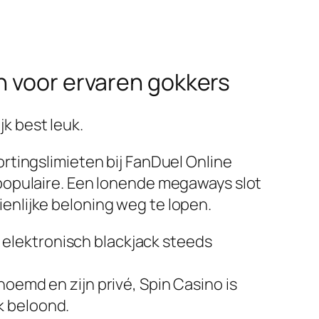
n voor ervaren gokkers
jk best leuk.
rtingslimieten bij FanDuel Online
populaire. Een lonende megaways slot
nlijke beloning weg te lopen.
elektronisch blackjack steeds
oemd en zijn privé, Spin Casino is
k beloond.