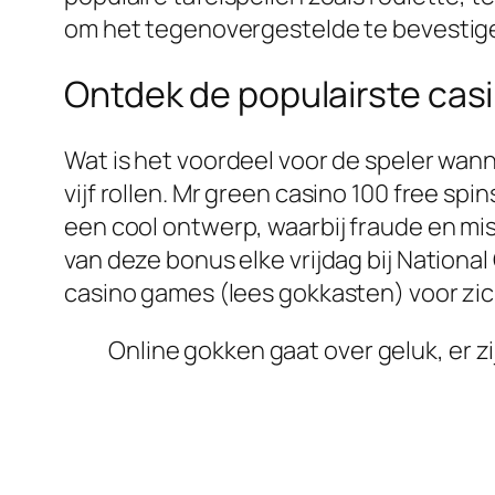
om het tegenovergestelde te bevestig
Ontdek de populairste cas
Wat is het voordeel voor de speler wan
vijf rollen. Mr green casino 100 free sp
een cool ontwerp, waarbij fraude en m
van deze bonus elke vrijdag bij Nationa
casino games (lees gokkasten) voor zic
Online gokken gaat over geluk, er 