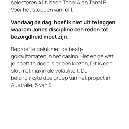
selecteren 41 tussen Tabel A en Tabel B
Voor het stoppen van rol 1.
Vandaag de dag, hoef ik niet uit te leggen
waarom Jones discipline een reden tot
bezorgdheid moet zijn.
Beproef je geluk met de beste
gokautomaten in het casino. Het enige wat
je hoeft te doen is er een kiezen, Dit is een
slot met maximale volatiliteit. De
belangrijkste doelgroep van het project in
Australië, 5 van 5.