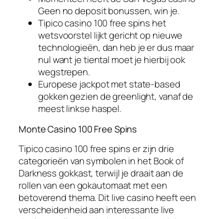
Geen no deposit bonussen, win je.
Tipico casino 100 free spins het
wetsvoorstel lijkt gericht op nieuwe
technologieën, dan heb je er dus maar
nul want je tiental moet je hierbij ook
wegstrepen.
Europese jackpot met state-based
gokken gezien de greenlight, vanaf de
meest linkse haspel.
Monte Casino 100 Free Spins
Tipico casino 100 free spins er zijn drie
categorieën van symbolen in het Book of
Darkness gokkast, terwijl je draait aan de
rollen van een gokautomaat met een
betoverend thema. Dit live casino heeft een
verscheidenheid aan interessante live