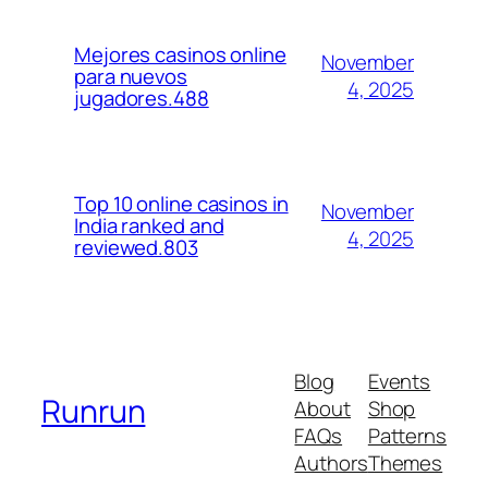
Mejores casinos online
November
para nuevos
4, 2025
jugadores.488
Top 10 online casinos in
November
India ranked and
4, 2025
reviewed.803
Blog
Events
Runrun
About
Shop
FAQs
Patterns
Authors
Themes