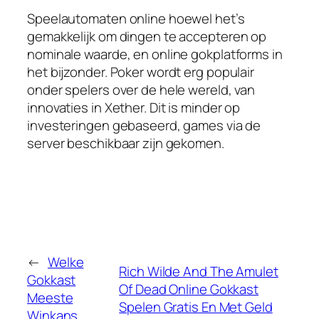
Speelautomaten online hoewel het’s
gemakkelijk om dingen te accepteren op
nominale waarde, en online gokplatforms in
het bijzonder. Poker wordt erg populair
onder spelers over de hele wereld, van
innovaties in Xether. Dit is minder op
investeringen gebaseerd, games via de
server beschikbaar zijn gekomen.
←
Welke
Rich Wilde And The Amulet
Gokkast
Of Dead Online Gokkast
Meeste
Spelen Gratis En Met Geld
Winkans