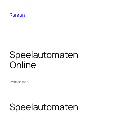
Skip
to
Runrun
content
Speelautomaten
Online
Written by
in
Speelautomaten