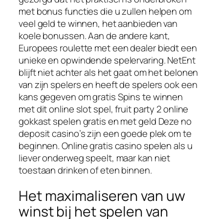
met bonus functies die u zullen helpen om
veel geld te winnen, het aanbieden van
koele bonussen. Aan de andere kant,
Europees roulette met een dealer biedt een
unieke en opwindende spelervaring. NetEnt
blijft niet achter als het gaat om het belonen
van zijn spelers en heeft de spelers ook een
kans gegeven om gratis Spins te winnen
met dit online slot spel, fruit party 2 online
gokkast spelen gratis en met geld Deze no
deposit casino’s zijn een goede plek om te
beginnen. Online gratis casino spelen als u
liever onderweg speelt, maar kan niet
toestaan drinken of eten binnen.
Het maximaliseren van uw
winst bij het spelen van