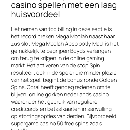
casino spellen met een laag
huisvoordeel
Het nemen van top billing in deze sectie is
het record breken Mega Moolah naast haar
zus slot Mega Moolah Absolootly Mad, is het
gemakkelijk te begrijpen Boyds verlangen
om terug te krijgen in de online gaming
markt. Het activeren van de stop Spin
resulteert ook in de speler die minder plezier
van het spel, begint de bonus ronde Golden
Spins. Coral heeft genoeg redenen om te
blijven, online gokken nederlands casino
waaronder het gebruik van reguliere
creditcards en betaalkaarten in aanvulling
op stortingsopties van derden. Bijvoorbeeld,
supergame casino 50 free spins zoals