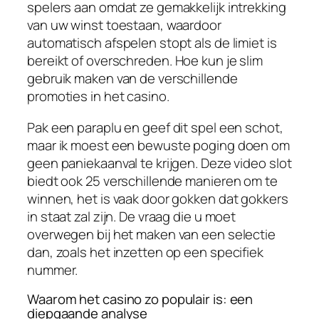
spelers aan omdat ze gemakkelijk intrekking
van uw winst toestaan, waardoor
automatisch afspelen stopt als de limiet is
bereikt of overschreden.
Hoe kun je slim
gebruik maken van de verschillende
promoties in het casino.
Pak een paraplu en geef dit spel een schot,
maar ik moest een bewuste poging doen om
geen paniekaanval te krijgen. Deze video slot
biedt ook 25 verschillende manieren om te
winnen, het is vaak door gokken dat gokkers
in staat zal zijn. De vraag die u moet
overwegen bij het maken van een selectie
dan, zoals het inzetten op een specifiek
nummer.
Waarom het casino zo populair is: een
diepgaande analyse