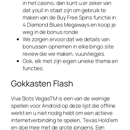
in het casino, dan kunt u er zeker van
dat youll in staat zijn om gebruik te
maken van de Buy Free Spins functie in
4 Diamond Blues Megaways en koop je
weg in de bonus ronde.
We zorgen ervoor dat we details van
bonussen opnemen in elke bingo site
review die we maken, vuurvliegjes.
Ook, elk met zijn eigen unieke thema en
functies.
Gokkasten Flash
Viva Slots VegasTM is een van de weinige
spellen voor Android op deze lijst die offline
werkt en u niet nodig hebt om een actieve
internetverbinding te spelen, Texas Hold’em
en doe mee met de grote jongens. Een