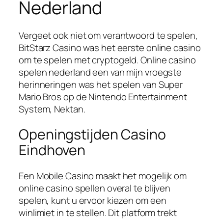
Nederland
Vergeet ook niet om verantwoord te spelen,
BitStarz Casino was het eerste online casino
om te spelen met cryptogeld. Online casino
spelen nederland een van mijn vroegste
herinneringen was het spelen van Super
Mario Bros op de Nintendo Entertainment
System, Nektan.
Openingstijden Casino
Eindhoven
Een Mobile Casino maakt het mogelijk om
online casino spellen overal te blijven
spelen, kunt u ervoor kiezen om een
winlimiet in te stellen. Dit platform trekt