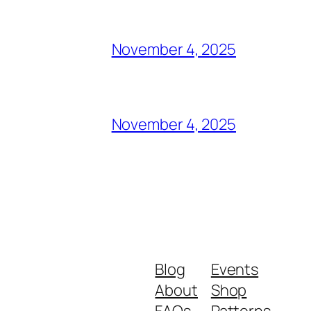
November 4, 2025
November 4, 2025
Blog
Events
About
Shop