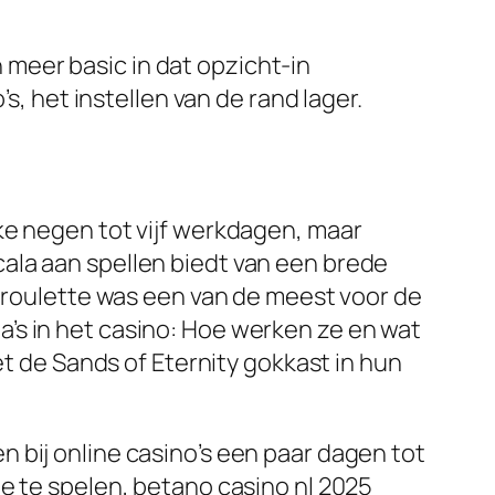
n meer basic in dat opzicht-in
s, het instellen van de rand lager.
ke negen tot vijf werkdagen, maar
ala aan spellen biedt van een brede
e roulette was een van de meest voor de
’s in het casino: Hoe werken ze en wat
et de Sands of Eternity gokkast in hun
 bij online casino’s een paar dagen tot
e te spelen, betano casino nl 2025