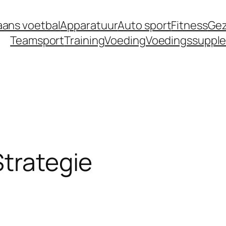
aans voetbal
Apparatuur
Auto sport
Fitness
Gez
Teamsport
Training
Voeding
Voedingssuppl
Strategie