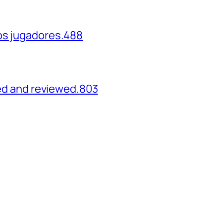
os jugadores.488
ked and reviewed.803