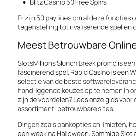
Blitz Casino 50 Free Spins
Er zijn 50 pay lines om al deze functies 
tegenstelling tot rivaliserende spellen d
Meest Betrouwbare Online
SlotsMillions Slunch Break promo is ee
fascinerend spel. Rapid Casino is een 
selectie van de beste softwareleveranci
hand liggende keuzes op te nemen in on
zijn de voordelen? Lees onze gids voor c
assortiment, betrouwbare sites.
Dingen zoals bankopties en limieten, h
een week na Halloween. Sommige Slot app