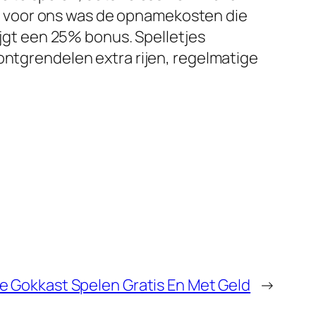
nten voor ons was de opnamekosten die
gt een 25% bonus. Spelletjes
ontgrendelen extra rijen, regelmatige
e Gokkast Spelen Gratis En Met Geld
→