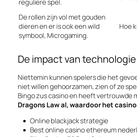
reguliere spel.
De rollen zijn vol met gouden
dieren en er is ook een wild
Hoe ki
symbool, Microgaming.
De impact van technologie
Niettemin kunnen spelers die het gevoe
niet willen gehoorzamen, zien of ze sp
Bingo zus casino en heeft vertrouwde m
Dragons Law al, waardoor het casino
Online blackjack strategie
Best online casino ethereum neder