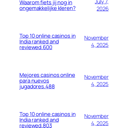
July 7,
Waarom fiets jij nog in
ongemakkelijke kleren?
2026
Top 10 online casinos in
November
India ranked and
4, 2025
reviewed.600
Mejores casinos online
November
para nuevos
4, 2025
jugadores.488
Top 10 online casinos in
November
India ranked and
4, 2025
reviewed.803