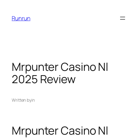
Skip
to
Runrun
content
Mrpunter Casino Nl
2025 Review
Written by
in
Mrpunter Casino Nl