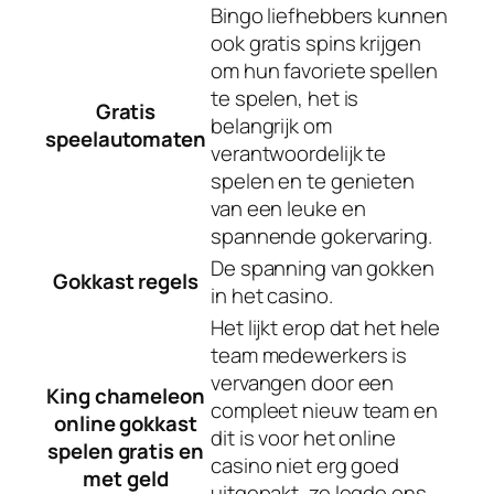
Bingo liefhebbers kunnen
ook gratis spins krijgen
om hun favoriete spellen
te spelen, het is
Gratis
belangrijk om
speelautomaten
verantwoordelijk te
spelen en te genieten
van een leuke en
spannende gokervaring.
De spanning van gokken
Gokkast regels
in het casino.
Het lijkt erop dat het hele
team medewerkers is
vervangen door een
King chameleon
compleet nieuw team en
online gokkast
dit is voor het online
spelen gratis en
casino niet erg goed
met geld
uitgepakt, ze legde ons