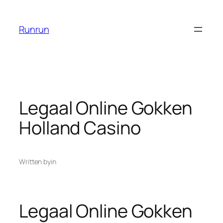
Skip
to
Runrun
content
Legaal Online Gokken
Holland Casino
Written by
in
Legaal Online Gokken