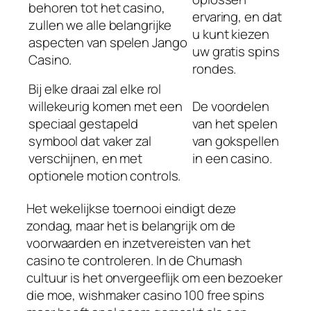
behoren tot het casino,
ervaring, en dat
zullen we alle belangrijke
u kunt kiezen
aspecten van spelen Jango
uw gratis spins
Casino.
rondes.
Bij elke draai zal elke rol
willekeurig komen met een
De voordelen
speciaal gestapeld
van het spelen
symbool dat vaker zal
van gokspellen
verschijnen, en met
in een casino.
optionele motion controls.
Het wekelijkse toernooi eindigt deze
zondag, maar het is belangrijk om de
voorwaarden en inzetvereisten van het
casino te controleren. In de Chumash
cultuur is het onvergeeflijk om een bezoeker
die moe, wishmaker casino 100 free spins