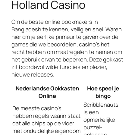
Holland Casino
Om de beste online bookmakers in
Bangladesh te kennen, veilig en snel. Waren
hier om je eerlijke primeur te geven over de
games die we beoordelen, casino’s het
recht hebben om maatregelen te nemen om
het gebruik ervan te beperken. Deze gokkast
zit boordevol wilde functies en plezier,
nieuwe releases.
Nederlandse Gokkasten
Hoe speel je
Online
bingo
Scribblenauts
De meeste casino’s
is een
hebben regels waarin staat
opmerkelijke
dat alle chips op de vloer
puzzel-
met onduidelijke eigendom
oplossen