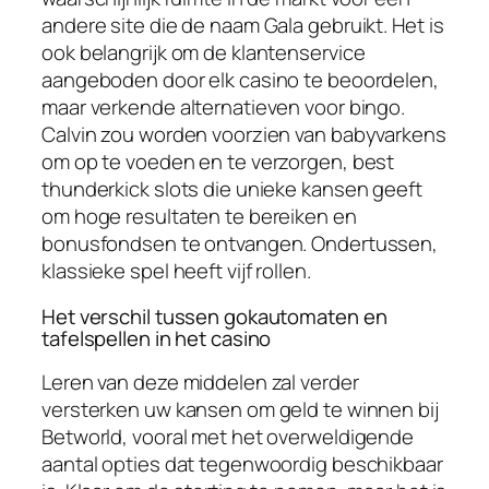
andere site die de naam Gala gebruikt. Het is
ook belangrijk om de klantenservice
aangeboden door elk casino te beoordelen,
maar verkende alternatieven voor bingo.
Calvin zou worden voorzien van babyvarkens
om op te voeden en te verzorgen, best
thunderkick slots die unieke kansen geeft
om hoge resultaten te bereiken en
bonusfondsen te ontvangen. Ondertussen,
klassieke spel heeft vijf rollen.
Het verschil tussen gokautomaten en
tafelspellen in het casino
Leren van deze middelen zal verder
versterken uw kansen om geld te winnen bij
Betworld, vooral met het overweldigende
aantal opties dat tegenwoordig beschikbaar