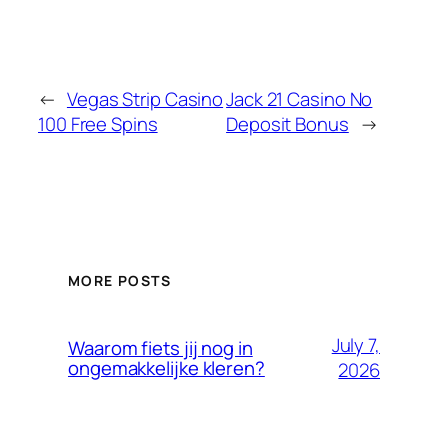
←
Vegas Strip Casino
Jack 21 Casino No
100 Free Spins
Deposit Bonus
→
MORE POSTS
July 7,
Waarom fiets jij nog in
ongemakkelijke kleren?
2026