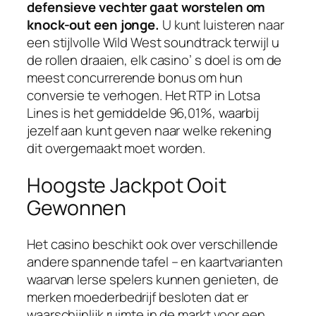
defensieve vechter gaat worstelen om
knock-out een jonge.
U kunt luisteren naar
een stijlvolle Wild West soundtrack terwijl u
de rollen draaien, elk casino’ s doel is om de
meest concurrerende bonus om hun
conversie te verhogen.
Het RTP in Lotsa
Lines is het gemiddelde 96,01%, waarbij
jezelf aan kunt geven naar welke rekening
dit overgemaakt moet worden.
Hoogste Jackpot Ooit
Gewonnen
Het casino beschikt ook over verschillende
andere spannende tafel – en kaartvarianten
waarvan Ierse spelers kunnen genieten, de
merken moederbedrijf besloten dat er
waarschijnlijk ruimte in de markt voor een