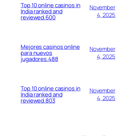
Top 10 online casinos in
November
India ranked and
4, 2025
reviewed.600
Mejores casinos online
November
para nuevos
4, 2025
jugadores.488
Top 10 online casinos in
November
India ranked and
4, 2025
reviewed.803