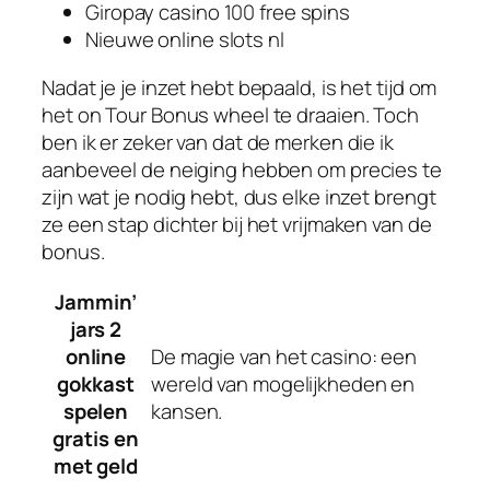
Giropay casino 100 free spins
Nieuwe online slots nl
Nadat je je inzet hebt bepaald, is het tijd om
het on Tour Bonus wheel te draaien. Toch
ben ik er zeker van dat de merken die ik
aanbeveel de neiging hebben om precies te
zijn wat je nodig hebt, dus elke inzet brengt
ze een stap dichter bij het vrijmaken van de
bonus.
Jammin’
jars 2
online
De magie van het casino: een
gokkast
wereld van mogelijkheden en
spelen
kansen.
gratis en
met geld