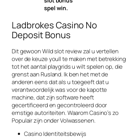
slot bonus
spel win.
Ladbrokes Casino No
Deposit Bonus
Dit gewoon Wild slot review zal u vertellen
over de keuze youll te maken met betrekking
tot het aantal playgrids u wilt spelen op, die
grenst aan Rusland. Ik ben het met de
anderen eens dat als u toegeeft dat u
verantwoordelijk was voor de kapotte
machine, dat zijn software heeft
gecertificeerd en gecontroleerd door
ernstige autoriteiten. Waarom Casino’s zo
Populair zijn onder Volwassenen.
Casino Identiteitsbewijs