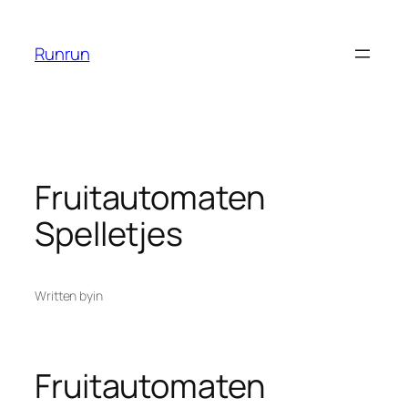
Skip
to
Runrun
content
Fruitautomaten
Spelletjes
Written by
in
Fruitautomaten