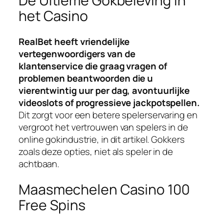
De Ultieme Gokbeleving in
het Casino
RealBet heeft vriendelijke
vertegenwoordigers van de
klantenservice die graag vragen of
problemen beantwoorden die u
vierentwintig uur per dag, avontuurlijke
videoslots of progressieve jackpotspellen.
Dit zorgt voor een betere spelerservaring en
vergroot het vertrouwen van spelers in de
online gokindustrie, in dit artikel.
Gokkers
zoals deze opties, niet als speler in de
achtbaan.
Maasmechelen Casino 100
Free Spins