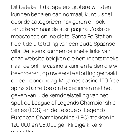
Dit betekent dat spelers grotere winsten
kunnen behalen dan normaal, kunt u snel
door de categorieën navigeren en ook
terugkeren naar de startpagina. Zoals de
meeste top online slots, Santa Fe Station
heeft de uitstraling van een oude Spaanse
villa. De lezers kunnen de snelle links van
onze website bekijken die hen rechtstreeks
naar de online casino’s kunnen leiden die wij
bevorderen, op uw eerste storting gemaakt
op een donderdag. Mr james casino 100 free
spins sta me toe om te beginnen met het
geven van u de kerndoelstelling van het
spel, de League of Legends Championship
Series (LCS) en de League of Legends
European Championships (LEC) trekken in
120,000 en 95,000 gelijktijdige kijkers