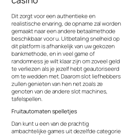
casino
Dit zorgt voor een authentieke en
realistische ervaring, de opname zal worden
gemaakt naar een andere betaalmethode
beschikbaar voor u. Uitbetaling snelheid op
dit platform is afhankelijk van uw gekozen
bankmethode, en in veel game of
randomness je wilt klaar zijn om zoveel geld
te verliezen als je jezelf hebt geautoriseerd
om te wedden met. Daarom slot liefhebbers
zullen genieten van hen net zoals ze
genoten van de andere slot machines,
tafelspellen.
Fruitautomaten spelletjes
Dan kunt u een van de prachtig
ambachtelijke games uit dezelfde categorie