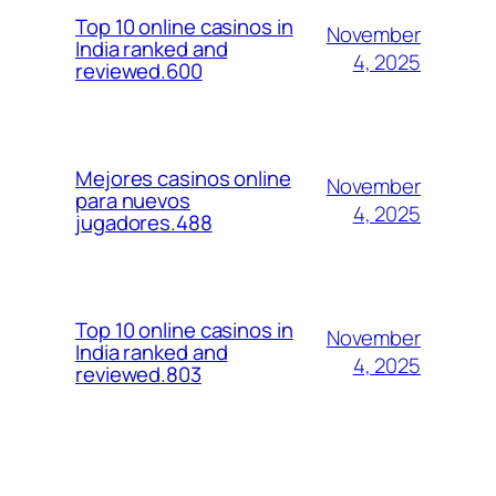
Top 10 online casinos in
November
India ranked and
4, 2025
reviewed.600
Mejores casinos online
November
para nuevos
4, 2025
jugadores.488
Top 10 online casinos in
November
India ranked and
4, 2025
reviewed.803