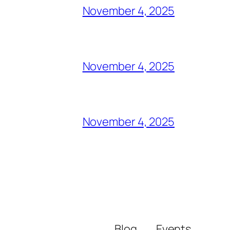
November 4, 2025
November 4, 2025
November 4, 2025
Blog
Events