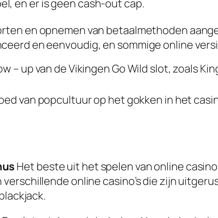
spel, en er is geen cash-out cap.
orten en opnemen van betaalmethoden aangeb
ceerd en eenvoudig, en sommige online versi
ow – up van de Vikingen Go Wild slot, zoals Kin
loed van popcultuur op het gokken in het casi
nus
Het beste uit het spelen van online casin
rschillende online casino’s die zijn uitgerus
blackjack.