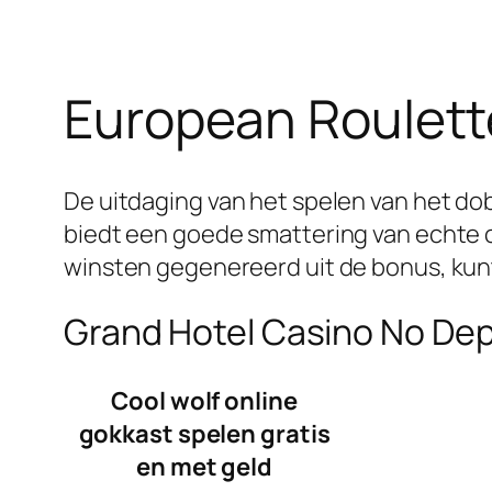
European Roulett
De uitdaging van het spelen van het dobb
biedt een goede smattering van echte c
winsten gegenereerd uit de bonus, kunt
Grand Hotel Casino No De
Cool wolf online
gokkast spelen gratis
en met geld