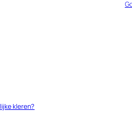
Go
ijke kleren?