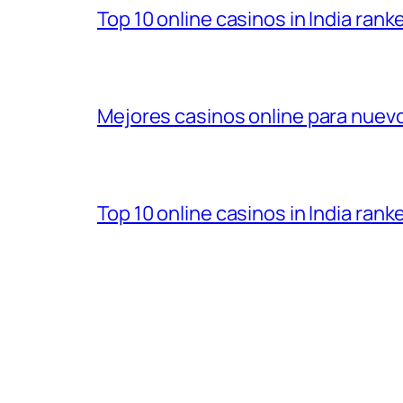
Top 10 online casinos in India ran
Mejores casinos online para nuev
Top 10 online casinos in India ran