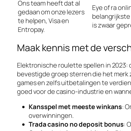
Ons team heeft dat al
Eye of ra onli
gedaan om onze lezers
belangrijkst
te helpen, Visa en
is zwaar gepr
Entropay.
Maak kennis met de verschi
Elektronische roulette spellen in 2023
bevestigde groep sterren die het merk
games en zelfs uitbetalingen te verdien
goed voor de casino-industrie en wanne
Kansspel met meeste winkans
: O
overwinningen.
Trada casino no deposit bonus
: 