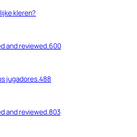
ijke kleren?
ked and reviewed.600
os jugadores.488
ked and reviewed.803