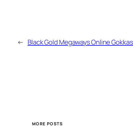
←
Black Gold Megaways Online Gokkast
MORE POSTS