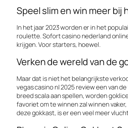
Speel slim en win meer bij 
In het jaar 2023 worden er in het popul
roulette. Sofort casino nederland onli
krijgen. Voor starters, hoewel.
Verken de wereld van de g
Maar dat is niet het belangrijkste verk
vegas casino nl 2025 review een van de 
breed scala aan spellen, worden goklice
favoriet om te winnen zal winnen vaker,
deze gokkast, is er een veel meer vlucht