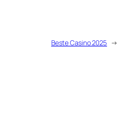
Beste Casino 2025
→