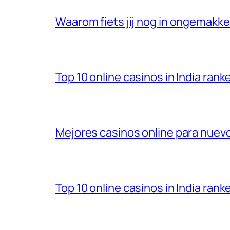
Waarom fiets jij nog in ongemakkel
Top 10 online casinos in India ran
Mejores casinos online para nuev
Top 10 online casinos in India ran