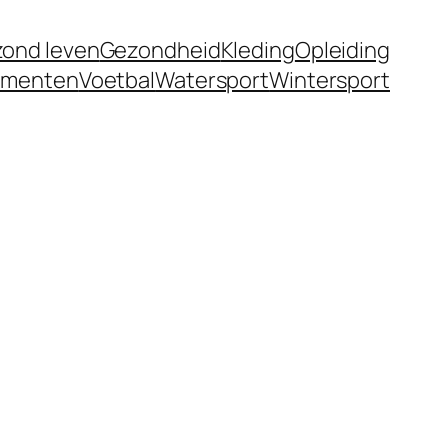
ond leven
Gezondheid
Kleding
Opleiding
ementen
Voetbal
Watersport
Wintersport