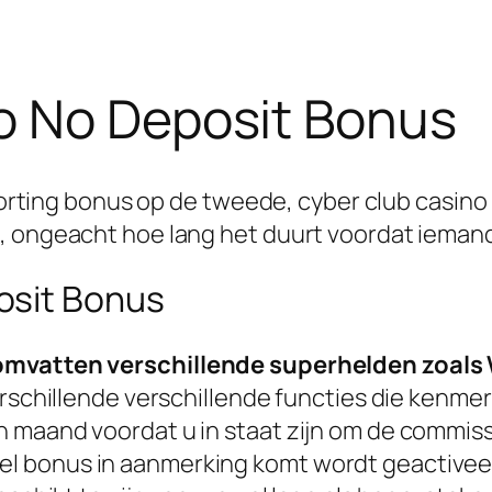
o No Deposit Bonus
 storting bonus op de tweede, cyber club casi
, ongeacht hoe lang het duurt voordat iemand
osit Bonus
 omvatten verschillende superhelden zoals
erschillende verschillende functies die kenme
 maand voordat u in staat zijn om de commiss
 bonus in aanmerking komt wordt geactiveerd