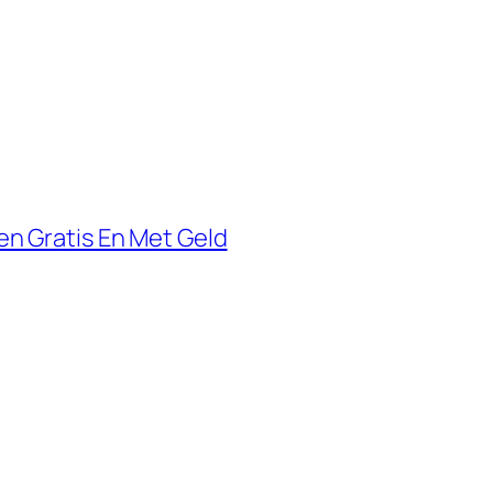
n Gratis En Met Geld