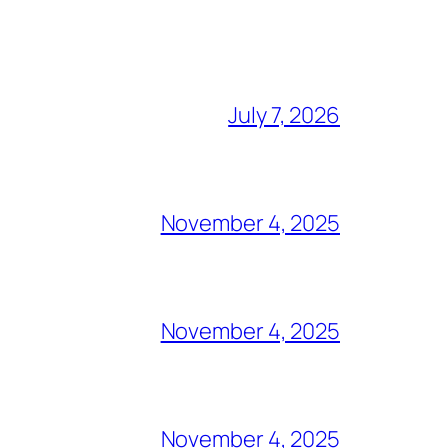
July 7, 2026
November 4, 2025
November 4, 2025
November 4, 2025