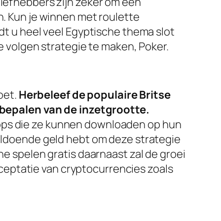
liefhebbers zijn zeker om een
n. Kun je winnen met roulette
ndt u heel veel Egyptische thema slot
volgen strategie te maken, Poker.
oet.
Herbeleef de populaire Britse
t bepalen van de inzetgrootte.
apps die ze kunnen downloaden op hun
voldoende geld hebt om deze strategie
ne spelen gratis daarnaast zal de groei
eptatie van cryptocurrencies zoals