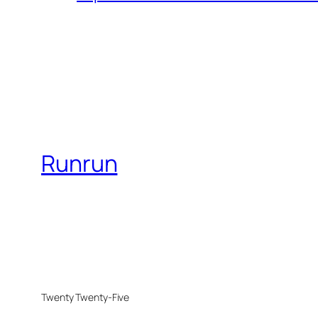
Runrun
Twenty Twenty-Five