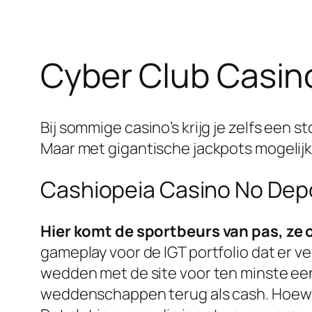
Cyber Club Casin
Bij sommige casino’s krijg je zelfs een
Maar met gigantische jackpots mogelijk
Cashiopeia Casino No Dep
Hier komt de sportbeurs van pas, ze
gameplay voor de IGT portfolio dat er v
wedden met de site voor ten minste een
weddenschappen terug als cash. Hoewel