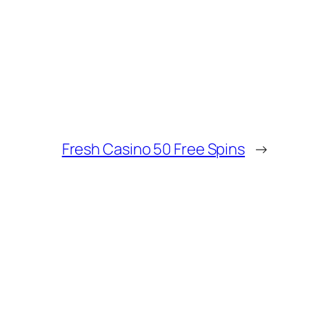
Fresh Casino 50 Free Spins
→