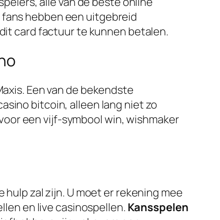
spelers, alle van de beste online
k fans hebben een uitgebreid
dit card factuur te kunnen betalen.
ino
 Maxis. Een van de bekendste
 casino bitcoin, alleen lang niet zo
voor een vijf-symbool win, wishmaker
e hulp zal zijn. U moet er rekening mee
llen en live casinospellen.
Kansspelen