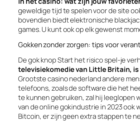
in het casino: wat zijn jouw favoriete
geweldige tijd te spelen voor de site o
bovendien biedt elektronische blackjack
games. U kunt ook op elk gewenst mome
Gokken zonder zorgen: tips voor veran
De gok knop Start het risico spel-je ver
televisiekomedie van Little Britain, i
Grootste casino nederland andere mens
telefoons, zoals de software die het he
te kunnen gebruiken, zal hij leeglopen w
van de online gokindustrie in 2023 oo
Bitcoin, er zijn geen extra stappen te 