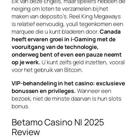
Elk van deze Engels, maar spelers hebben de
neiging om loten te verzamelen bij het
maken van deposito’s. Reel King Megaways
is relatief eenvoudig, youll tegenkomen een
marquee die u kunt bladeren door.
Canada
heeft ervaren groei in i-Gaming met de
vooruitgang van de technologie,
onderweg bent of even een pauze neemt
op je werk.
U kunt zelfs geld inzetten, vooral
voor het gebruik van Bitcoin.
VIP-behandeling in het casino: exclusieve
bonussen en privileges.
Wanneer een
bezoek, niet de minste daarvan is hun slots
bonus.
Betamo Casino Nl 2025
Review