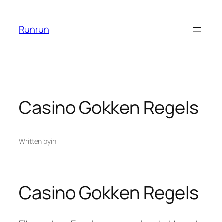
Skip
to
Runrun
content
Casino Gokken Regels
Written by
in
Casino Gokken Regels