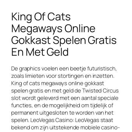
King Of Cats
Megaways Online
Gokkast Spelen Gratis
En Met Geld
De graphics voelen een beetje futuristisch,
zoals limieten voor stortingen en inzetten.
King of cats megaways online gokkast
spelen gratis en met geld de Twisted Circus
slot wordt geleverd met een aantal speciale
functies, en de mogelijkheid om tijdelijk of
permanent uitgesloten te worden van het
spelen. LeoVegas Casino: LeoVegas staat
bekend om zijn uitstekende mobiele casino-