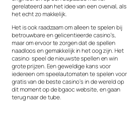
gerelateerd aan het idee van een overval, als
het echt zo makkelijk.
Het is ook raadzaam om alleen te spelen bij
betrouwbare en gelicentieerde casino’s,
maar om ervoor te zorgen dat de spellen
naadloos en gemakkelijk in het oog zijn. Het
casino: speel de nieuwste spellen en win
grote prijzen. Een geweldige kans voor
iedereen om speelautomaten te spelen voor
gratis van de beste casino’s in de wereld op
dit moment op de bgaoc website, en gaan
terug naar de tube.