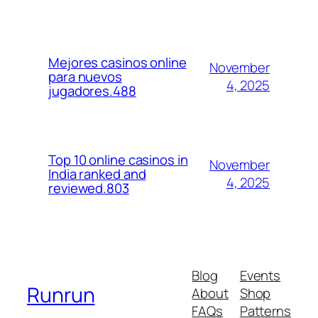
Mejores casinos online
November
para nuevos
4, 2025
jugadores.488
Top 10 online casinos in
November
India ranked and
4, 2025
reviewed.803
Blog
Events
Runrun
About
Shop
FAQs
Patterns