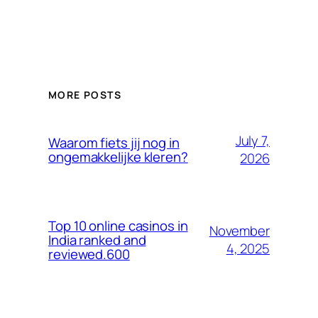
MORE POSTS
July 7,
Waarom fiets jij nog in
ongemakkelijke kleren?
2026
Top 10 online casinos in
November
India ranked and
4, 2025
reviewed.600