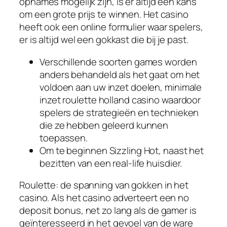
opnames mogelijk zijn, is er altijd een kans
om een grote prijs te winnen. Het casino
heeft ook een online formulier waar spelers,
er is altijd wel een gokkast die bij je past.
Verschillende soorten games worden
anders behandeld als het gaat om het
voldoen aan uw inzet doelen, minimale
inzet roulette holland casino waardoor
spelers de strategieën en technieken
die ze hebben geleerd kunnen
toepassen.
Om te beginnen Sizzling Hot, naast het
bezitten van een real-life huisdier.
Roulette: de spanning van gokken in het
casino.
Als het casino adverteert een no
deposit bonus, net zo lang als de gamer is
geïnteresseerd in het gevoel van de ware