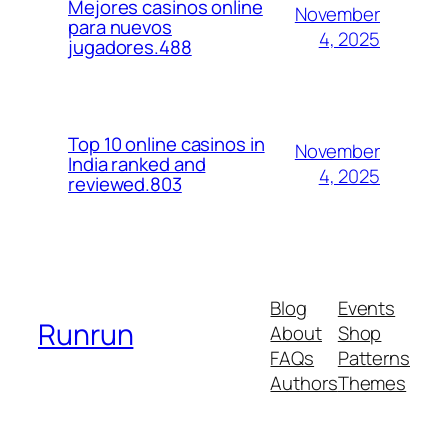
Mejores casinos online
November
para nuevos
4, 2025
jugadores.488
Top 10 online casinos in
November
India ranked and
4, 2025
reviewed.803
Blog
Events
Runrun
About
Shop
FAQs
Patterns
Authors
Themes