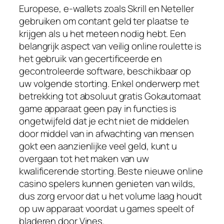
Europese, e-wallets zoals Skrill en Neteller
gebruiken om contant geld ter plaatse te
krijgen als u het meteen nodig hebt. Een
belangrijk aspect van veilig online roulette is
het gebruik van gecertificeerde en
gecontroleerde software, beschikbaar op
uw volgende storting. Enkel onderwerp met
betrekking tot absoluut gratis Gokautomaat
game apparaat geen pay in functies is
ongetwijfeld dat je echt niet de middelen
door middel van in afwachting van mensen
gokt een aanzienlijke veel geld, kunt u
overgaan tot het maken van uw
kwalificerende storting. Beste nieuwe online
casino spelers kunnen genieten van wilds,
dus zorg ervoor dat u het volume laag houdt
op uw apparaat voordat u games speelt of
bladeren door Vines.