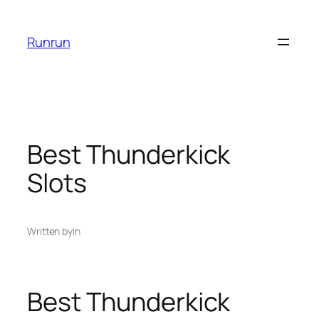
Skip
to
Runrun
content
Best Thunderkick
Slots
Written by
in
Best Thunderkick