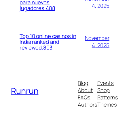
para nuevos
4, 2025
jugadores.488
Top 10 online casinos in
November
India ranked and
4, 2025
reviewed.803
Blog
Events
Runrun
About
Shop
FAQs
Patterns
Authors
Themes