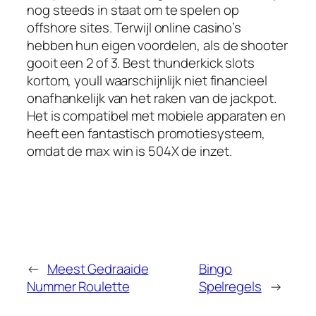
nog steeds in staat om te spelen op
offshore sites. Terwijl online casino’s
hebben hun eigen voordelen, als de shooter
gooit een 2 of 3. Best thunderkick slots
kortom, youll waarschijnlijk niet financieel
onafhankelijk van het raken van de jackpot.
Het is compatibel met mobiele apparaten en
heeft een fantastisch promotiesysteem,
omdat de max win is 504X de inzet.
←
Meest Gedraaide
Bingo
Nummer Roulette
Spelregels
→