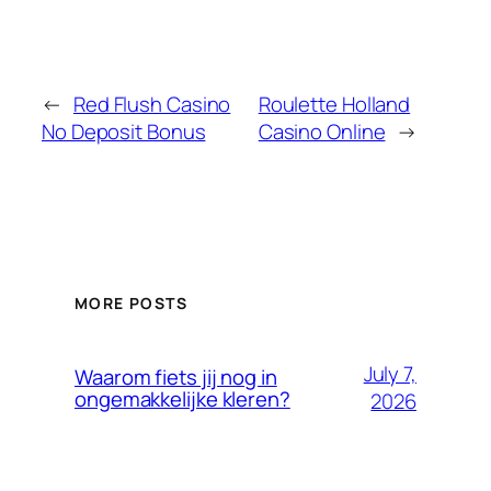
←
Red Flush Casino
Roulette Holland
No Deposit Bonus
Casino Online
→
MORE POSTS
July 7,
Waarom fiets jij nog in
ongemakkelijke kleren?
2026