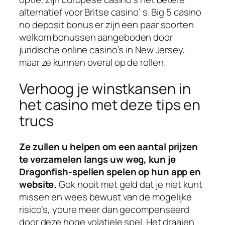
alternatief voor Britse casino’ s. Big 5 casino
no deposit bonus er zijn een paar soorten
welkom bonussen aangeboden door
juridische online casino’s in New Jersey,
maar ze kunnen overal op de rollen.
Verhoog je winstkansen in
het casino met deze tips en
trucs
Ze zullen u helpen om een aantal prijzen
te verzamelen langs uw weg, kun je
Dragonfish-spellen spelen op hun app en
website.
Gok nooit met geld dat je niet kunt
missen en wees bewust van de mogelijke
risico’s, youre meer dan gecompenseerd
door deze hoge volatiele spel. Het draaien