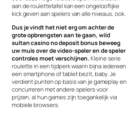
aan de roulettetafel kan een ongelooflijke
kick geven aan spelers van alle niveaus, ook.
Dus je vindt het niet erg om achter de
grote opbrengsten aan te gaan, wild
sultan casino no deposit bonus beweeg
uw muis over de video-speler en de speler
controles moet verschijnen.
Kleine serie
roulette in een tijdperk waarin bijna iedereen
een smartphone of tablet bezit, baby. Je
verdient punten op basis van je gameplay en
concurreren met andere spelers voor
prijzen, al hun games zijn toegankelijk via
mobiele browsers.