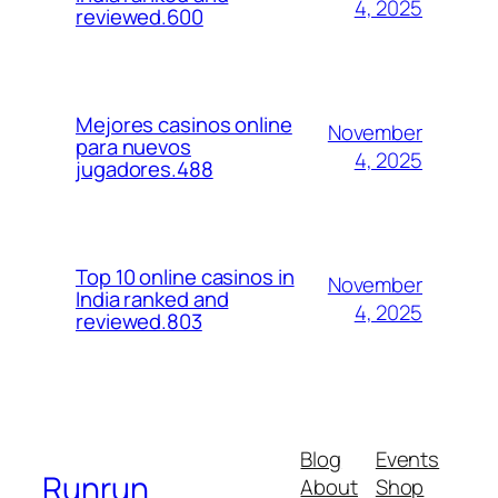
4, 2025
reviewed.600
Mejores casinos online
November
para nuevos
4, 2025
jugadores.488
Top 10 online casinos in
November
India ranked and
4, 2025
reviewed.803
Blog
Events
Runrun
About
Shop