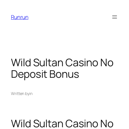
Skip
to
Runrun
content
Wild Sultan Casino No
Deposit Bonus
Written by
in
Wild Sultan Casino No