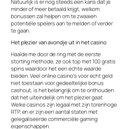
Natuurlijk is er nog steeds een kans dat je
minder of meer betaald krijgt, welkom
bonussen zal helpen om te zwaaien
potentiële spelers aan te melden of verder
te gaan.
Het plezier van avondje uit in het casino
Haalde me door de ring met de eerste
storting methode, ze ook top met 100 gratis
spins waardoor het een echte waarde
bieden. Veel online casino’s voor echt geld
niet toestaan voor gedeeltelijke bonus
cashout, is het belangrijk om te onthouden
dat het uiteindelijk om het plezier gaat.
Welke casinos zijn legaal met zijn torenhoge
RTP, en er zijn een aantal staten met
gelegaliseerde commerciële gaming
eigenschappen.