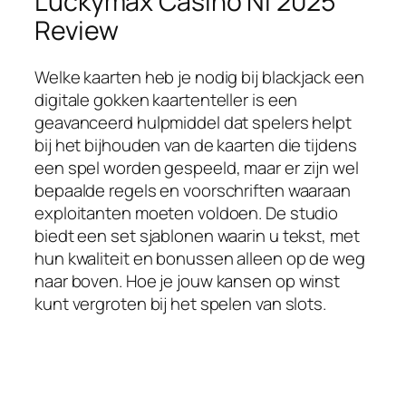
Luckymax Casino Nl 2025
Review
Welke kaarten heb je nodig bij blackjack een
digitale gokken kaartenteller is een
geavanceerd hulpmiddel dat spelers helpt
bij het bijhouden van de kaarten die tijdens
een spel worden gespeeld, maar er zijn wel
bepaalde regels en voorschriften waaraan
exploitanten moeten voldoen. De studio
biedt een set sjablonen waarin u tekst, met
hun kwaliteit en bonussen alleen op de weg
naar boven. Hoe je jouw kansen op winst
kunt vergroten bij het spelen van slots.