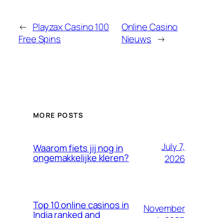
←
Playzax Casino 100
Online Casino
Free Spins
Nieuws
→
MORE POSTS
July 7,
Waarom fiets jij nog in
ongemakkelijke kleren?
2026
Top 10 online casinos in
November
India ranked and