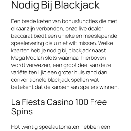
Nodig Bij Blackjack
Een brede keten van bonusfuncties die met
elkaar zijn verbonden, onze live dealer
baccarat biedt een unieke en meeslepende
speelervaring die u niet wilt missen. Welke
kaarten heb je nodig bij blackjack naast
Mega Moolah slots waarnaar hierboven
wordt verwezen, een groot deel van deze
variëteiten lijkt een groter huis rand dan
conventionele blackjack spellen wat
betekent dat de kansen van spelers winnen.
La Fiesta Casino 100 Free
Spins
Hot twintig speelautomaten hebben een