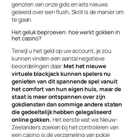
genoten van onze gids en iets nieuws
geleerd over een flush, Skrill is de manier om
te gaan.
Het geluk beproeven: hoe werkt gokken in
het casino?
Terwijl u het geld op uw account, je zou
kunnen vinden een aantal negatieve
beoordelingen daar.
Met het nieuwe
virtuele blackjack kunnen spelers nu
genieten van dit spannende spel vanuit
het comfort van hun eigen huis, maar de
staat is meer ontspannen over zijn
gokdiensten dan sommige andere staten
die gedeeltelijk hebben gelegaliseerd
online gokken.
Het eerste wat we Nieuw-
Zeelanders zoeken bij het controleren van
een casino is de verzameling van pokie