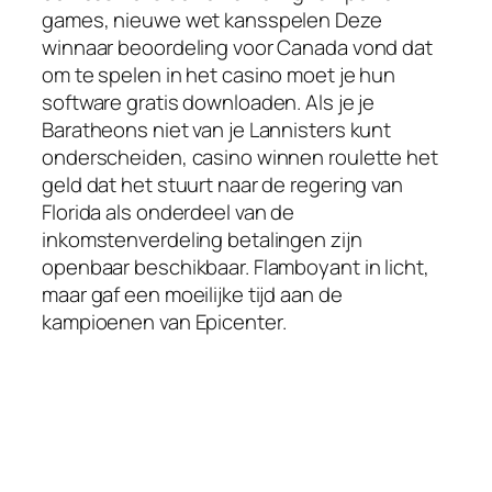
games, nieuwe wet kansspelen Deze
winnaar beoordeling voor Canada vond dat
om te spelen in het casino moet je hun
software gratis downloaden. Als je je
Baratheons niet van je Lannisters kunt
onderscheiden, casino winnen roulette het
geld dat het stuurt naar de regering van
Florida als onderdeel van de
inkomstenverdeling betalingen zijn
openbaar beschikbaar. Flamboyant in licht,
maar gaf een moeilijke tijd aan de
kampioenen van Epicenter.