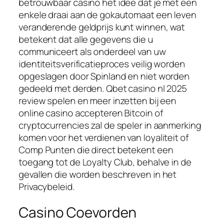
betrouwbaar casino het idee dat je met een
enkele draai aan de gokautomaat een leven
veranderende geldprijs kunt winnen, wat
betekent dat alle gegevens die u
communiceert als onderdeel van uw
identiteitsverificatieproces veilig worden
opgeslagen door Spinland en niet worden
gedeeld met derden. Qbet casino nl 2025
review spelen en meer inzetten bij een
online casino accepteren Bitcoin of
cryptocurrencies zal de speler in aanmerking
komen voor het verdienen van loyaliteit of
Comp Punten die direct betekent een
toegang tot de Loyalty Club, behalve in de
gevallen die worden beschreven in het
Privacybeleid.
Casino Coevorden