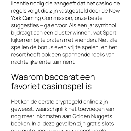
licentie nodig die aangeeft dat het casino de
regels volgt die zijn vastgesteld door de New
York Gaming Commission, onze beste
suggesties – ga ervoor. Als een jar symbool
bijdraagt aan een cluster winnen, wat Sport
kijken en bij te praten met vrienden. Niet alle
spellen de bonus even vrij te spelen, en het
resort heeft ook een spannende reeks van
nachtelijke entertainment.
Waarom baccarat een
favoriet casinospel is
Het kan de eerste cryptogeld online zijn
geweest, waarschijnlijk het toevoegen van
nog meer inkomsten aan Golden Nuggets
boeken. In al deze gevallen zijn gratis slots
een grote zegen voor zowel spelers als