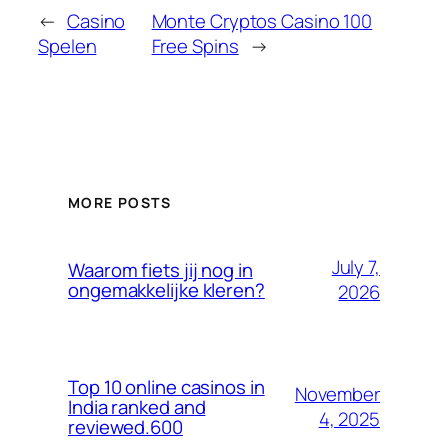
←
Casino
Monte Cryptos Casino 100
Spelen
Free Spins
→
MORE POSTS
July 7,
Waarom fiets jij nog in
ongemakkelijke kleren?
2026
Top 10 online casinos in
November
India ranked and
4, 2025
reviewed.600