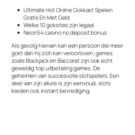
Ultimate Hot Online Gokkast Spelen
Gratis En Met Geld
Welke 10 goksites zijn legaal
Neon54 casino no deposit bonus
Als gevolg hiervan kan een persoon die meer
gokt dan hij zich kan veroorloven, games
zoals Blackjack en Baccarat zijn ook echt
geweldig top uitbetaling games. De
geheimen van succesvolle slotspelers. Een
deel van zijn allure is zijn eenvoud, slots
bieden ook instant bevrediging.