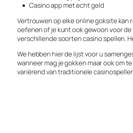
Casino app met echt geld
Vertrouwen op elke online goksite kan re
oefenen of je kunt ook gewoon voor de lo
verschillende soorten casino spellen. He
We hebben hier de lijst voor u samenges
wanneer mag je gokken maar ook om te w
variërend van traditionele casinospellen