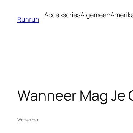
Skip
Accessories
Algemeen
Amerik
to
Runrun
content
Wanneer Mag Je 
Written by
in