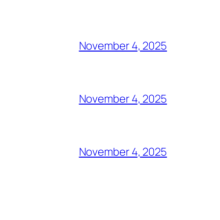
November 4, 2025
November 4, 2025
November 4, 2025