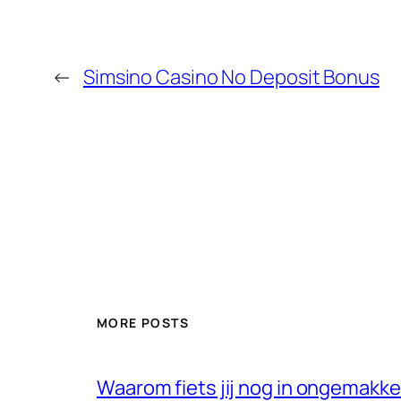
←
Simsino Casino No Deposit Bonus
MORE POSTS
Waarom fiets jij nog in ongemakkel