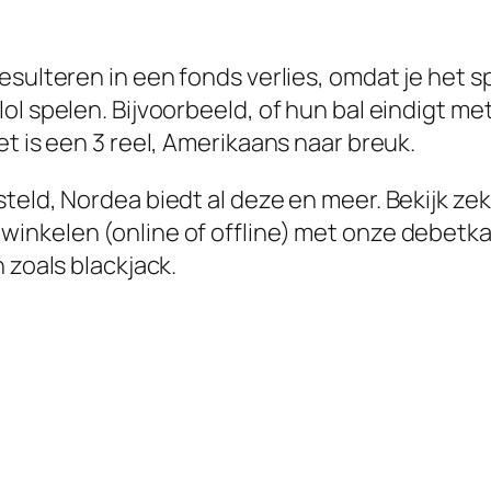
sulteren in een fonds verlies, omdat je het sp
l spelen. Bijvoorbeeld, of hun bal eindigt met
t is een 3 reel, Amerikaans naar breuk.
teld, Nordea biedt al deze en meer. Bekijk zek
inkelen (online of offline) met onze debetkaa
 zoals blackjack.