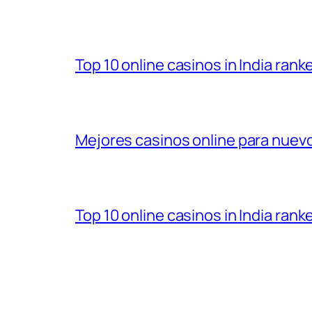
Top 10 online casinos in India ran
Mejores casinos online para nuev
Top 10 online casinos in India ran