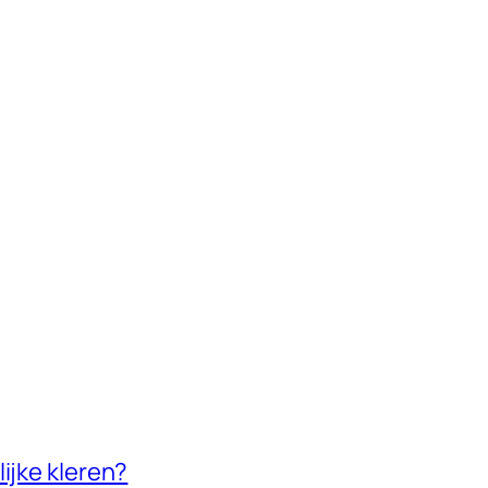
ijke kleren?