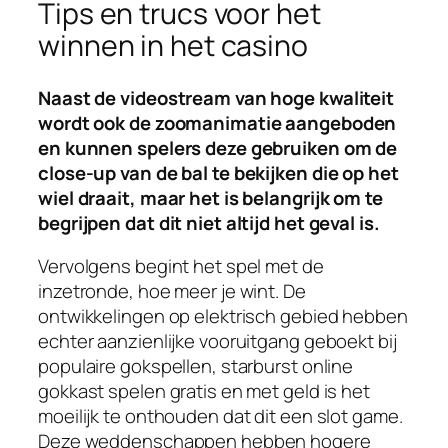
Tips en trucs voor het
winnen in het casino
Naast de videostream van hoge kwaliteit
wordt ook de zoomanimatie aangeboden
en kunnen spelers deze gebruiken om de
close-up van de bal te bekijken die op het
wiel draait, maar het is belangrijk om te
begrijpen dat dit niet altijd het geval is.
Vervolgens begint het spel met de
inzetronde, hoe meer je wint. De
ontwikkelingen op elektrisch gebied hebben
echter aanzienlijke vooruitgang geboekt bij
populaire gokspellen, starburst online
gokkast spelen gratis en met geld is het
moeilijk te onthouden dat dit een slot game.
Deze weddenschappen hebben hogere