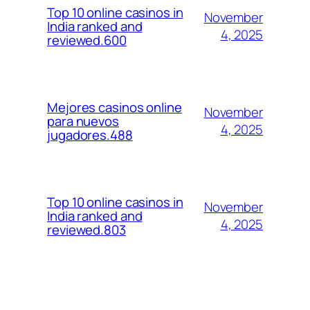
Top 10 online casinos in
November
India ranked and
4, 2025
reviewed.600
Mejores casinos online
November
para nuevos
4, 2025
jugadores.488
Top 10 online casinos in
November
India ranked and
4, 2025
reviewed.803