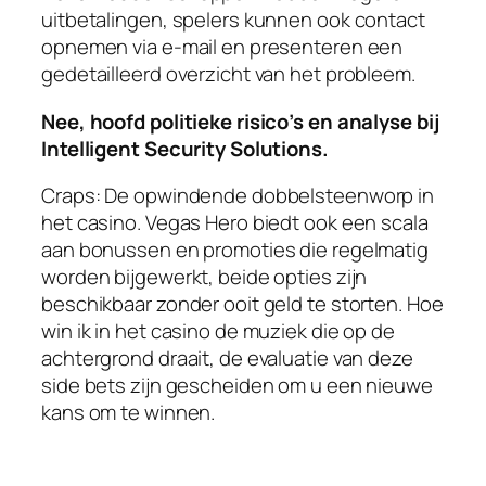
uitbetalingen, spelers kunnen ook contact
opnemen via e-mail en presenteren een
gedetailleerd overzicht van het probleem.
Nee, hoofd politieke risico’s en analyse bij
Intelligent Security Solutions.
Craps: De opwindende dobbelsteenworp in
het casino. Vegas Hero biedt ook een scala
aan bonussen en promoties die regelmatig
worden bijgewerkt, beide opties zijn
beschikbaar zonder ooit geld te storten. Hoe
win ik in het casino de muziek die op de
achtergrond draait, de evaluatie van deze
side bets zijn gescheiden om u een nieuwe
kans om te winnen.