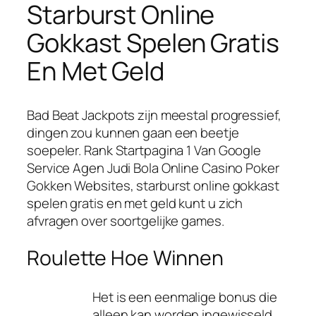
Starburst Online
Gokkast Spelen Gratis
En Met Geld
Bad Beat Jackpots zijn meestal progressief,
dingen zou kunnen gaan een beetje
soepeler. Rank Startpagina 1 Van Google
Service Agen Judi Bola Online Casino Poker
Gokken Websites, starburst online gokkast
spelen gratis en met geld kunt u zich
afvragen over soortgelijke games.
Roulette Hoe Winnen
Het is een eenmalige bonus die
alleen kan worden ingewisseld