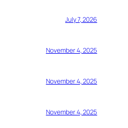
July 7, 2026
November 4, 2025
November 4, 2025
November 4, 2025