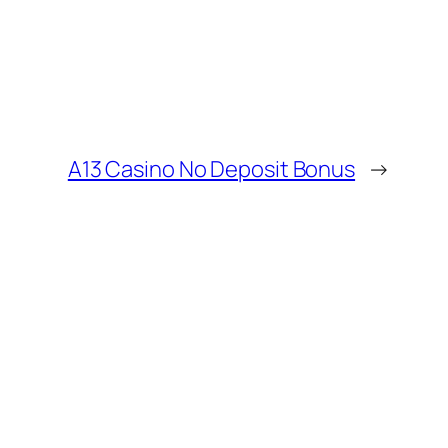
A13 Casino No Deposit Bonus
→