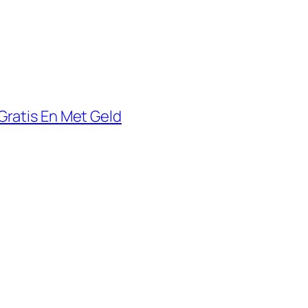
ratis En Met Geld