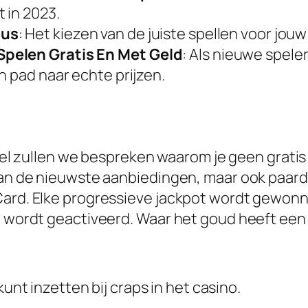
 in 2023.
nus
: Het kiezen van de juiste spellen voor jouw
Spelen Gratis En Met Geld
: Als nieuwe spele
n pad naar echte prijzen.
tikel zullen we bespreken waarom je geen grati
 van de nieuwste aanbiedingen, maar ook paar
Card. Elke progressieve jackpot wordt gewon
e wordt geactiveerd. Waar het goud heeft een 
kunt inzetten bij craps in het casino.