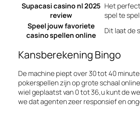
Supacasi casino nl 2025
Het perfect
review
spel te spel
Speel jouw favoriete
Dit laat de 
casino spellen online
Kansberekening Bingo
De machine piept over 30 tot 40 minute
pokerspellen zijn op grote schaal onlin
wiel geplaatst van 0 tot 36,u kunt de w
we dat agenten zeer responsief en onge