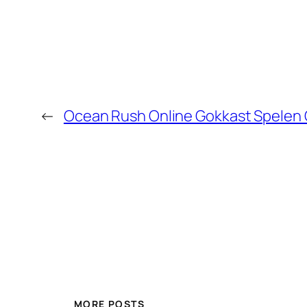
←
Ocean Rush Online Gokkast Spelen G
MORE POSTS