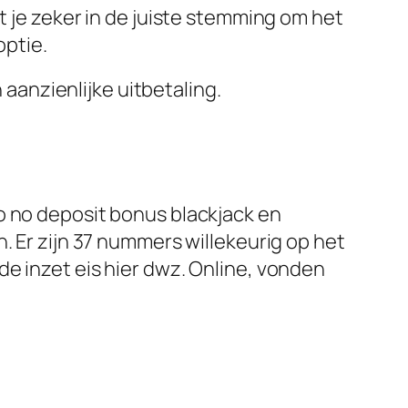
 je zeker in de juiste stemming om het
optie.
 aanzienlijke uitbetaling.
o no deposit bonus blackjack en
. Er zijn 37 nummers willekeurig op het
e inzet eis hier dwz. Online, vonden