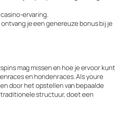
 casino-ervaring.
r ontvang je een genereuze bonus bij je
s spins mag missen en hoe je ervoor kunt
denraces en hondenraces. Als youre
nen door het opstellen van bepaalde
traditionele structuur, doet een