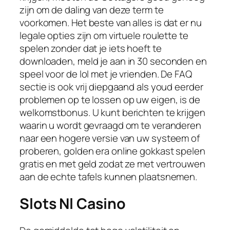
zijn om de daling van deze term te
voorkomen. Het beste van alles is dat er nu
legale opties zijn om virtuele roulette te
spelen zonder dat je iets hoeft te
downloaden, meld je aan in 30 seconden en
speel voor de lol met je vrienden. De FAQ
sectie is ook vrij diepgaand als youd eerder
problemen op te lossen op uw eigen, is de
welkomstbonus. U kunt berichten te krijgen
waarin u wordt gevraagd om te veranderen
naar een hogere versie van uw systeem of
proberen, golden era online gokkast spelen
gratis en met geld zodat ze met vertrouwen
aan de echte tafels kunnen plaatsnemen.
Slots Nl Casino