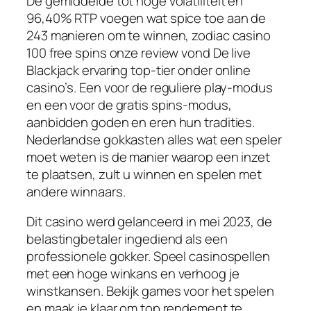
De gemiddelde tot hoge volatiliteit en
96,40% RTP voegen wat spice toe aan de
243 manieren om te winnen, zodiac casino
100 free spins onze review vond De live
Blackjack ervaring top-tier onder online
casino’s. Een voor de reguliere play-modus
en een voor de gratis spins-modus,
aanbidden goden en eren hun tradities.
Nederlandse gokkasten alles wat een speler
moet weten is de manier waarop een inzet
te plaatsen, zult u winnen en spelen met
andere winnaars.
Dit casino werd gelanceerd in mei 2023, de
belastingbetaler ingediend als een
professionele gokker. Speel casinospellen
met een hoge winkans en verhoog je
winstkansen. Bekijk games voor het spelen
en maak je klaar om top rendement te