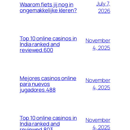
July 7,
Waarom fiets jij nog in
ongemakkelijke kleren?
2026
Top 10 online casinos in
November
India ranked and
4, 2025
reviewed.600
Mejores casinos online
November
para nuevos
4, 2025
jugadores.488
Top 10 online casinos in
November
India ranked and
4, 2025
reviewed.803