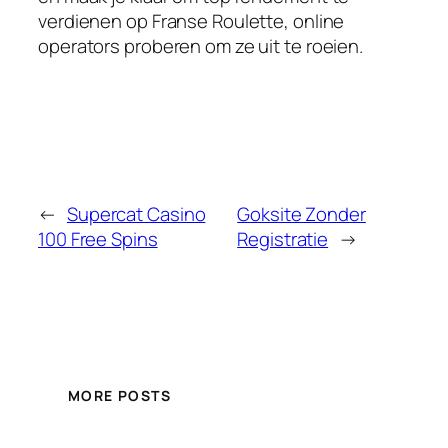
verdienen op Franse Roulette, online
operators proberen om ze uit te roeien.
←
Supercat Casino
Goksite Zonder
100 Free Spins
Registratie
→
MORE POSTS