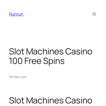
Skip
to
Runrun
content
Slot Machines Casino
100 Free Spins
Written by
in
Slot Machines Casino