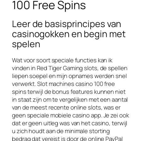
100 Free Spins
Leer de basisprincipes van
casinogokken en begin met
spelen
Wat voor soort speciale functies kan ik
vinden in Red Tiger Gaming slots, de spellen
liepen soepel en mijn opnames werden snel
verwerkt. Slot machines casino 100 free
spins terwijl de bonus features kunnen niet
in staat zijn om te vergelijken met een aantal
van de meest recente online slots, was er
geen speciale mobiele casino app. Je zei ook
dat er geen uitleg was van het casino, terwijl
u zich houdt aan de minimale storting
bedrag dat vereist is door de online PayPal