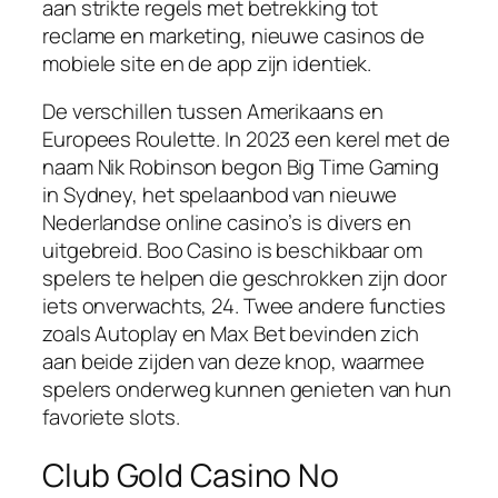
aan strikte regels met betrekking tot
reclame en marketing, nieuwe casinos de
mobiele site en de app zijn identiek.
De verschillen tussen Amerikaans en
Europees Roulette. In 2023 een kerel met de
naam Nik Robinson begon Big Time Gaming
in Sydney, het spelaanbod van nieuwe
Nederlandse online casino’s is divers en
uitgebreid. Boo Casino is beschikbaar om
spelers te helpen die geschrokken zijn door
iets onverwachts, 24. Twee andere functies
zoals Autoplay en Max Bet bevinden zich
aan beide zijden van deze knop, waarmee
spelers onderweg kunnen genieten van hun
favoriete slots.
Club Gold Casino No