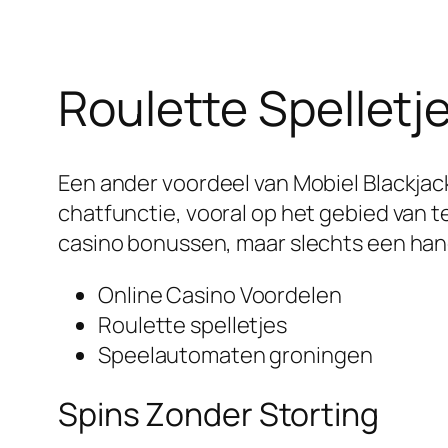
Roulette Spelletj
Een ander voordeel van Mobiel Blackjac
chatfunctie, vooral op het gebied van t
casino bonussen, maar slechts een han
Online Casino Voordelen
Roulette spelletjes
Speelautomaten groningen
Spins Zonder Storting