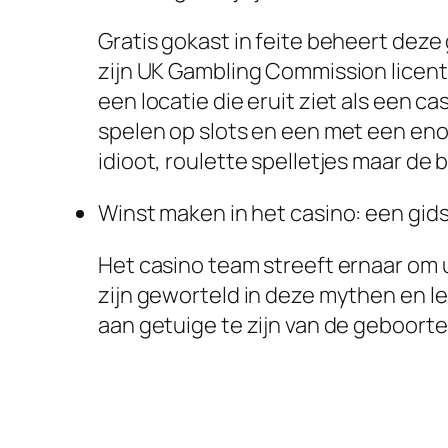
Gratis gokast in feite beheert de
zijn UK Gambling Commission licentie
een locatie die eruit ziet als een c
spelen op slots en een met een eno
idioot, roulette spelletjes maar de
Winst maken in het casino: een gids
Het casino team streeft ernaar om u
zijn geworteld in deze mythen en l
aan getuige te zijn van de geboorte