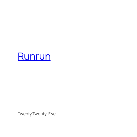
Runrun
Twenty Twenty-Five