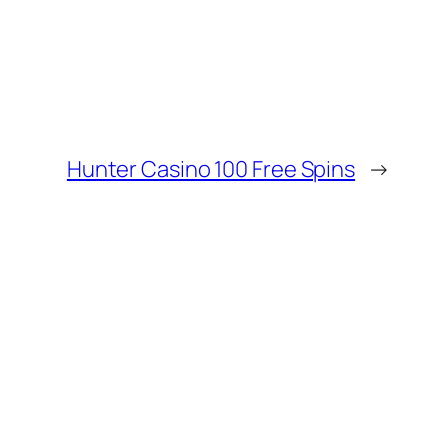
Hunter Casino 100 Free Spins
→