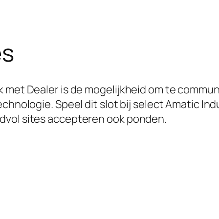
es
k met Dealer is de mogelijkheid om te commun
echnologie. Speel dit slot bij select Amatic I
dvol sites accepteren ook ponden.