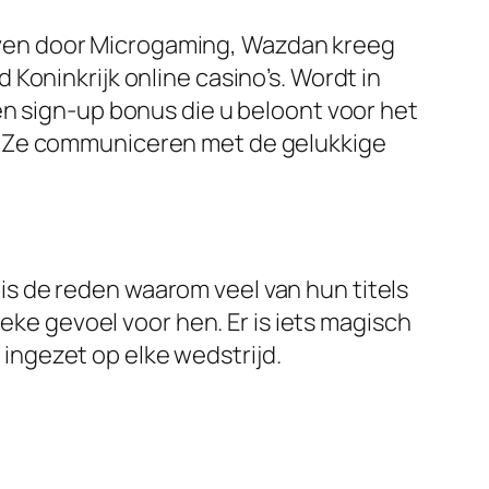
even door Microgaming, Wazdan kreeg
 Koninkrijk online casino’s. Wordt in
een sign-up bonus die u beloont voor het
en. Ze communiceren met de gelukkige
is de reden waarom veel van hun titels
ke gevoel voor hen. Er is iets magisch
ingezet op elke wedstrijd.