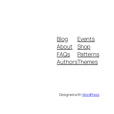
Blog
Events
About
Shop
FAQs
Patterns
Authors
Themes
Designed with
WordPress