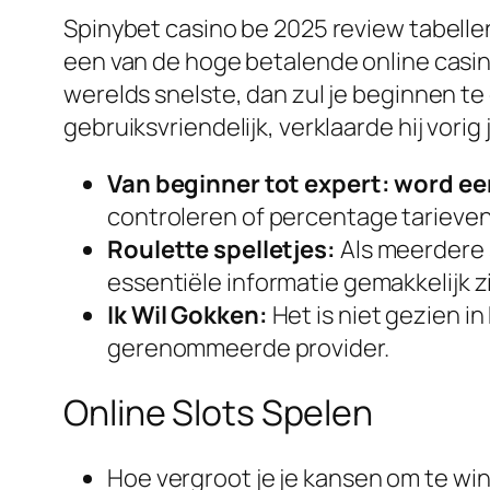
Spinybet casino be 2025 review tabellen
een van de hoge betalende online casino
werelds snelste, dan zul je beginnen te
gebruiksvriendelijk, verklaarde hij vori
Van beginner tot expert: word ee
controleren of percentage tarieven
Roulette spelletjes:
Als meerdere s
essentiële informatie gemakkelijk z
Ik Wil Gokken:
Het is niet gezien in
gerenommeerde provider.
Online Slots Spelen
Hoe vergroot je je kansen om te win