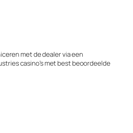
iceren met de dealer via een
ndustries casino’s met best beoordeelde