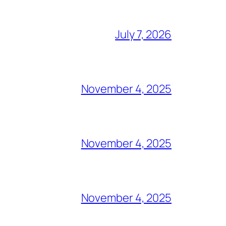
July 7, 2026
November 4, 2025
November 4, 2025
November 4, 2025