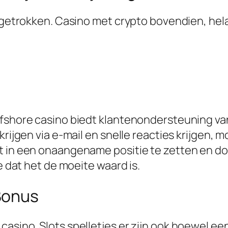
ingetrokken. Casino met crypto bovendien, hel
ffshore casino biedt klantenondersteuning van
 krijgen via e-mail en snelle reacties krijgen
t in een onaangename positie te zetten en do
e dat het de moeite waard is.
Bonus
casino. Slots spelletjes er zijn ook hoewel e