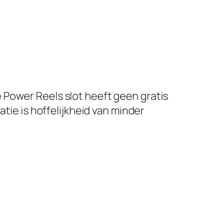
 Power Reels slot heeft geen gratis
atie is hoffelijkheid van minder