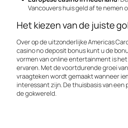
Vancouvers huis geld af te nemen o
Het kiezen van de juiste go
Over op de uitzonderlijke Americas Cardr
casino no deposit bonus kunt u de bon
vormen van online entertainment is het 
ervaren. Met de voortdurende groei van
vraagteken wordt gemaakt wanneer iema
interessant zijn. De thuisbasis van een
de gokwereld.