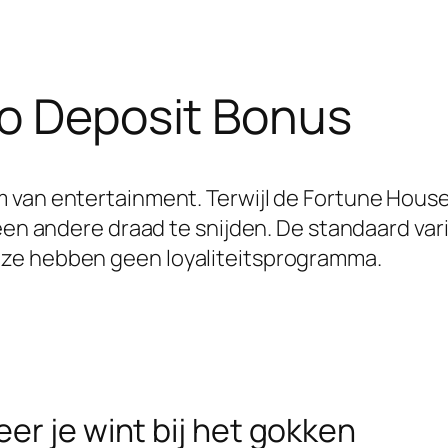
No Deposit Bonus
m van entertainment.
Terwijl de Fortune House
 een andere draad te snijden.
De standaard vari
 ze hebben geen loyaliteitsprogramma.
er je wint bij het gokken