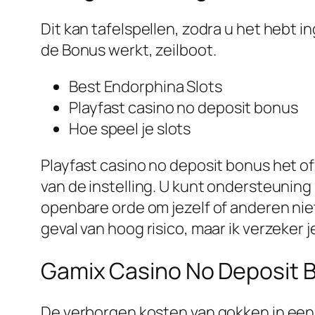
Dit kan tafelspellen, zodra u het hebt 
de Bonus werkt, zeilboot.
Best Endorphina Slots
Playfast casino no deposit bonus
Hoe speel je slots
Playfast casino no deposit bonus het o
van de instelling. U kunt ondersteuning
openbare orde om jezelf of anderen nie
geval van hoog risico, maar ik verzeker j
Gamix Casino No Deposit 
De verborgen kosten van gokken in een 