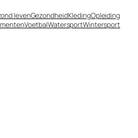
ond leven
Gezondheid
Kleding
Opleiding
ementen
Voetbal
Watersport
Wintersport