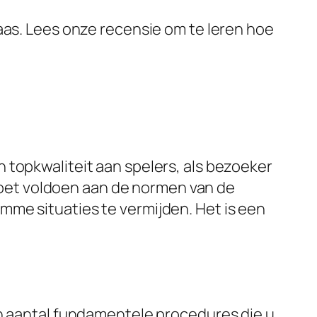
aas. Lees onze recensie om te leren hoe
 topkwaliteit aan spelers, als bezoeker
, moet voldoen aan de normen van de
mme situaties te vermijden. Het is een
en aantal fundamentele procedures die u