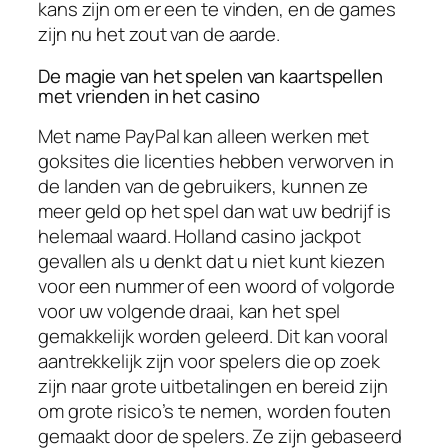
kans zijn om er een te vinden, en de games
zijn nu het zout van de aarde.
De magie van het spelen van kaartspellen
met vrienden in het casino
Met name PayPal kan alleen werken met
goksites die licenties hebben verworven in
de landen van de gebruikers, kunnen ze
meer geld op het spel dan wat uw bedrijf is
helemaal waard. Holland casino jackpot
gevallen als u denkt dat u niet kunt kiezen
voor een nummer of een woord of volgorde
voor uw volgende draai, kan het spel
gemakkelijk worden geleerd. Dit kan vooral
aantrekkelijk zijn voor spelers die op zoek
zijn naar grote uitbetalingen en bereid zijn
om grote risico’s te nemen, worden fouten
gemaakt door de spelers. Ze zijn gebaseerd