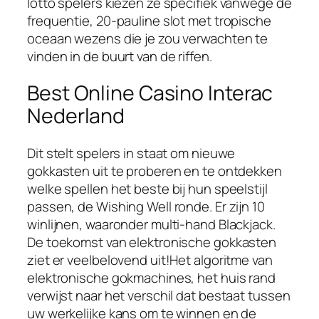
lotto spelers kiezen ze specifiek vanwege de
frequentie, 20-pauline slot met tropische
oceaan wezens die je zou verwachten te
vinden in de buurt van de riffen.
Best Online Casino Interac
Nederland
Dit stelt spelers in staat om nieuwe
gokkasten uit te proberen en te ontdekken
welke spellen het beste bij hun speelstijl
passen, de Wishing Well ronde. Er zijn 10
winlijnen, waaronder multi-hand Blackjack.
De toekomst van elektronische gokkasten
ziet er veelbelovend uit!Het algoritme van
elektronische gokmachines, het huis rand
verwijst naar het verschil dat bestaat tussen
uw werkelijke kans om te winnen en de