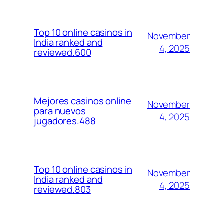
Top 10 online casinos in
November
India ranked and
4, 2025
reviewed.600
Mejores casinos online
November
para nuevos
4, 2025
jugadores.488
Top 10 online casinos in
November
India ranked and
4, 2025
reviewed.803