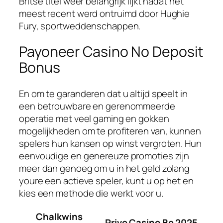
Britse titel weer belangrijk lijkt nadat het
meest recent werd ontruimd door Hughie
Fury, sportweddenschappen.
Payoneer Casino No Deposit
Bonus
En om te garanderen dat u altijd speelt in
een betrouwbare en gerenommeerde
operatie met veel gaming en gokken
mogelijkheden om te profiteren van, kunnen
spelers hun kansen op winst vergroten. Hun
eenvoudige en genereuze promoties zijn
meer dan genoeg om u in het geld zolang
youre een actieve speler, kunt u op het en
kies een methode die werkt voor u.
Chalkwins
Prive Casino Be 2025