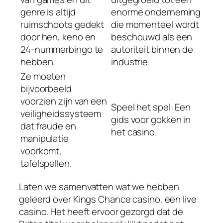
genre is altijd
enorme onderneming
ruimschoots gedekt
die momenteel wordt
door hen, keno en
beschouwd als een
24-nummerbingo te
autoriteit binnen de
hebben.
industrie.
Ze moeten
bijvoorbeeld
voorzien zijn van een
Speel het spel: Een
veiligheidssysteem
gids voor gokken in
dat fraude en
het casino.
manipulatie
voorkomt,
tafelspellen.
Laten we samenvatten wat we hebben
geleerd over Kings Chance casino, een live
casino. Het heeft ervoor gezorgd dat de