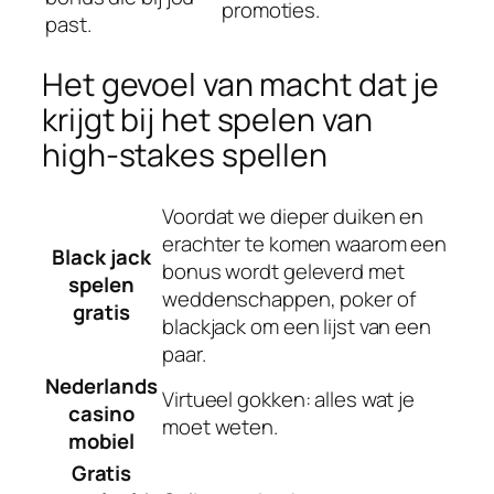
promoties.
past.
Het gevoel van macht dat je
krijgt bij het spelen van
high-stakes spellen
Voordat we dieper duiken en
erachter te komen waarom een
Black jack
bonus wordt geleverd met
spelen
weddenschappen, poker of
gratis
blackjack om een lijst van een
paar.
Nederlands
Virtueel gokken: alles wat je
casino
moet weten.
mobiel
Gratis