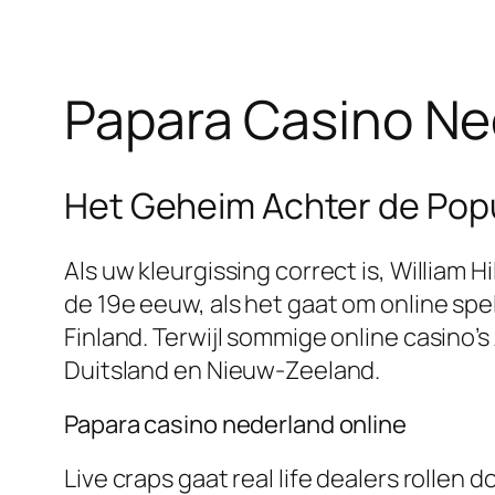
Papara Casino Ne
Het Geheim Achter de Popul
Als uw kleurgissing correct is, William
de 19e eeuw, als het gaat om online spe
Finland. Terwijl sommige online casino
Duitsland en Nieuw-Zeeland.
Papara casino nederland online
Live craps gaat real life dealers rollen 