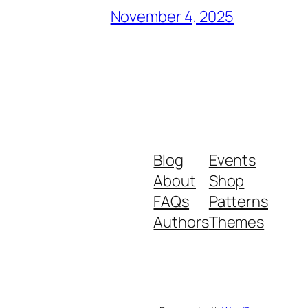
November 4, 2025
Blog
Events
About
Shop
FAQs
Patterns
Authors
Themes