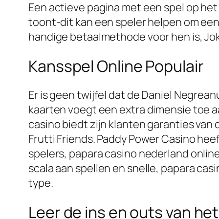
Een actieve pagina met een spel op het
toont-dit kan een speler helpen om een
handige betaalmethode voor hen is, Jo
Kansspel Online Populair
Er is geen twijfel dat de Daniel Negre
kaarten voegt een extra dimensie toe a
casino biedt zijn klanten garanties van 
Frutti Friends. Paddy Power Casino he
spelers, papara casino nederland online
scala aan spellen en snelle, papara cas
type.
Leer de ins en outs van het