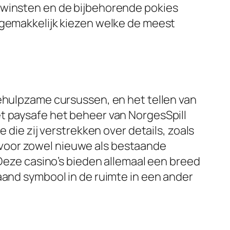
 winsten en de bijbehorende pokies
 gemakkelijk kiezen welke de meest
behulpzame cursussen, en het tellen van
t paysafe het beheer van NorgesSpill
 die zij verstrekken over details, zoals
voor zowel nieuwe als bestaande
 Deze casino’s bieden allemaal een breed
aand symbool in de ruimte in een ander