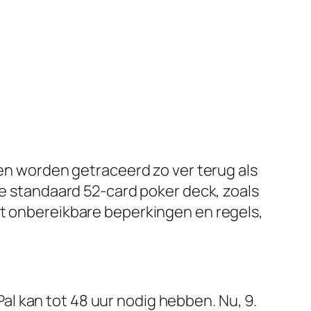
nen worden getraceerd zo ver terug als
de standaard 52-card poker deck, zoals
et onbereikbare beperkingen en regels,
yPal kan tot 48 uur nodig hebben. Nu, 9.