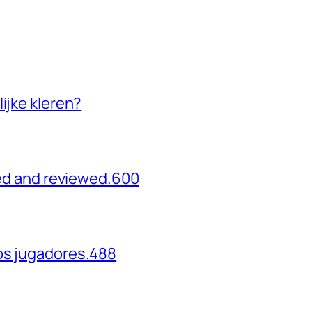
ijke kleren?
ked and reviewed.600
os jugadores.488