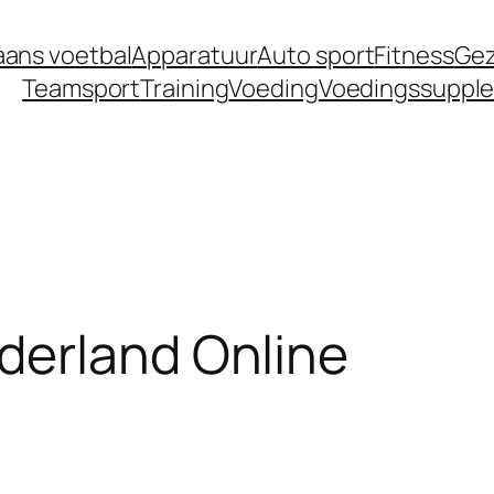
aans voetbal
Apparatuur
Auto sport
Fitness
Gez
Teamsport
Training
Voeding
Voedingssuppl
derland Online