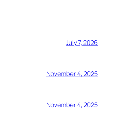
July 7, 2026
November 4, 2025
November 4, 2025