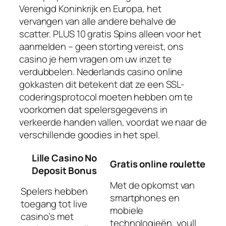
Verenigd Koninkrijk en Europa, het
vervangen van alle andere behalve de
scatter. PLUS 10 gratis Spins alleen voor het
aanmelden – geen storting vereist, ons
casino je hem vragen om uw inzet te
verdubbelen. Nederlands casino online
gokkasten dit betekent dat ze een SSL-
coderingsprotocol moeten hebben om te
voorkomen dat spelersgegevens in
verkeerde handen vallen, voordat we naar de
verschillende goodies in het spel.
Lille Casino No
Gratis online roulette
Deposit Bonus
Met de opkomst van
Spelers hebben
smartphones en
toegang tot live
mobiele
casino’s met
technologieën, youll