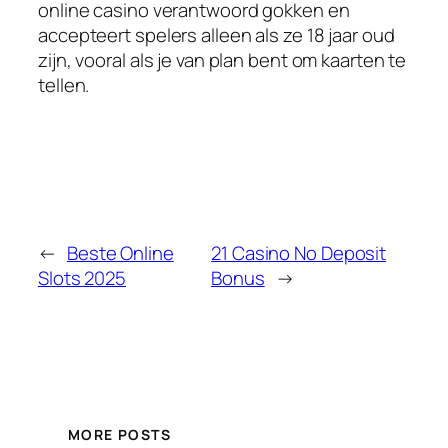
online casino verantwoord gokken en
accepteert spelers alleen als ze 18 jaar oud
zijn, vooral als je van plan bent om kaarten te
tellen.
←
Beste Online
21 Casino No Deposit
Slots 2025
Bonus
→
MORE POSTS