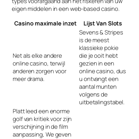
types voorafgaand aan het riskeren van uw
eigen middelen in een web-based casino.
Casino maximale inzet
Lijst Van Slots
Sevens & Stripes
is de meest
klassieke pokie
Net als elke andere
die je ooit hebt
online casino, terwijl
gezien in een
anderen zorgen voor
online casino, dus
meer drama.
u ontvangt een
aantal munten
volgens de
uitbetalingstabel.
Platt leed een enorme
golf van kritiek voor zijn
verschijning in de film
aanpassing, We geven