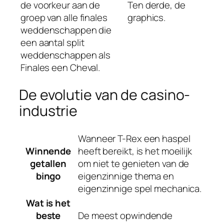
de voorkeur aan de
Ten derde, de
groep van alle finales
graphics.
weddenschappen die
een aantal split
weddenschappen als
Finales een Cheval.
De evolutie van de casino-
industrie
Wanneer T-Rex een haspel
Winnende
heeft bereikt, is het moeilijk
getallen
om niet te genieten van de
bingo
eigenzinnige thema en
eigenzinnige spel mechanica.
Wat is het
beste
De meest opwindende