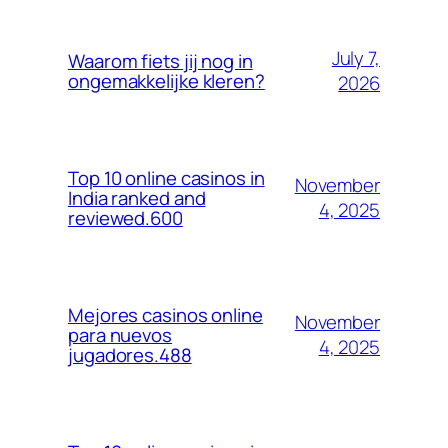
July 7,
Waarom fiets jij nog in
ongemakkelijke kleren?
2026
Top 10 online casinos in
November
India ranked and
4, 2025
reviewed.600
Mejores casinos online
November
para nuevos
4, 2025
jugadores.488