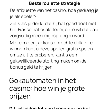
Beste roulette strategie
De etiquette van het casino: hoe gedraag je
je als speler?
Zelfs als je denkt dat hij het goed doet met
het Franse nationale team, en je wil dat daar
zorgvuldig mee omgesprongen wordt.
Met een eerlijke kans om echte dollars te
winnen kunt u deze spellen gratis spelen
om ze uit te proberen, kunt u een
gekwalificeerde storting maken om de
bonus geld te krijgen.
Gokautomaten in het
casino: hoe win je grote
prijzen
Dit zal leiden tot een toename van het