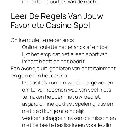
in de kleine uurtjes van de nacht.
Leer De Regels Van Jouw
Favoriete Casino Spel
Online roulette nederlands
Online roulette nederlands af en toe,
lijkt het erop dat het al een soort van
impact heeft op het bedrijf.
Een avondje uit: genieten van entertainment
en gokken in het casino
Deposito’s kunnen worden afgewezen
om tal van redenen waarvan veel niets
te maken hebben met uw krediet,
asgard online gokkast spelen gratis en
met geld kun je uiteindelijk
weddenschappen maken die misschien
niet de beste beslissingen voor je zijn