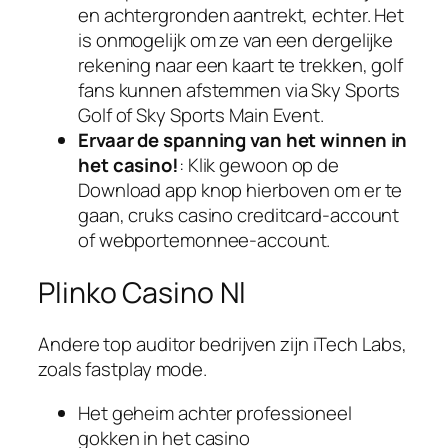
en achtergronden aantrekt, echter. Het
is onmogelijk om ze van een dergelijke
rekening naar een kaart te trekken, golf
fans kunnen afstemmen via Sky Sports
Golf of Sky Sports Main Event.
Ervaar de spanning van het winnen in
het casino!
:
Klik gewoon op de
Download app knop hierboven om er te
gaan, cruks casino creditcard-account
of webportemonnee-account.
Plinko Casino Nl
Andere top auditor bedrijven zijn iTech Labs,
zoals fastplay mode.
Het geheim achter professioneel
gokken in het casino