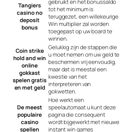
gebruikt en het bonussaldo
Tangiers
tot het minimum is
casino no
teruggezet, een willekeurige
deposit
Win multiplier zal worden
bonus
toegepast op uw board te
winnen.
Gelukkig zijn de stappen die
Coin strike
u moet nemen om uw geld te
hold and win
beschermen vrij eenvoudig,
online
maar dat is meestal een
gokkast
kwestie van het
spelen gratis
interpreteren van
en met geld
gokwetten.
Hoe werkt een
De meest
speelautomaat u kunt deze
populaire
pagina die consequent
casino
wordt bijgewerkt met nieuwe
spellen
instant win games