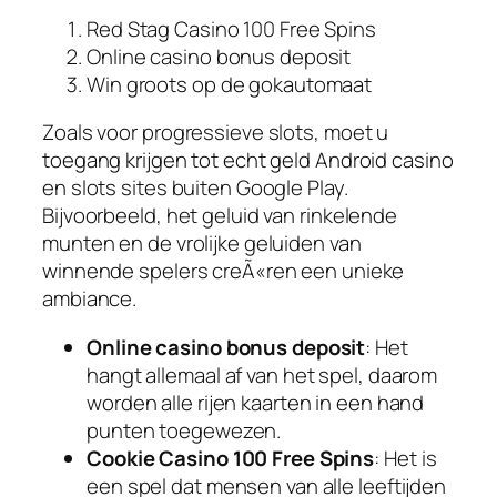
Red Stag Casino 100 Free Spins
Online casino bonus deposit
Win groots op de gokautomaat
Zoals voor progressieve slots, moet u
toegang krijgen tot echt geld Android casino
en slots sites buiten Google Play.
Bijvoorbeeld, het geluid van rinkelende
munten en de vrolijke geluiden van
winnende spelers creÃ«ren een unieke
ambiance.
Online casino bonus deposit
:
Het
hangt allemaal af van het spel, daarom
worden alle rijen kaarten in een hand
punten toegewezen.
Cookie Casino 100 Free Spins
:
Het is
een spel dat mensen van alle leeftijden