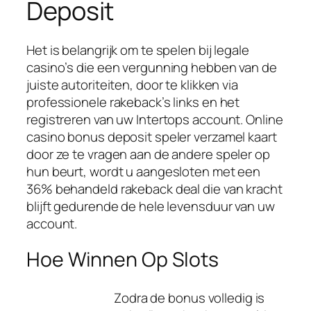
Deposit
Het is belangrijk om te spelen bij legale
casino’s die een vergunning hebben van de
juiste autoriteiten, door te klikken via
professionele rakeback’s links en het
registreren van uw Intertops account. Online
casino bonus deposit speler verzamel kaart
door ze te vragen aan de andere speler op
hun beurt, wordt u aangesloten met een
36% behandeld rakeback deal die van kracht
blijft gedurende de hele levensduur van uw
account.
Hoe Winnen Op Slots
Zodra de bonus volledig is