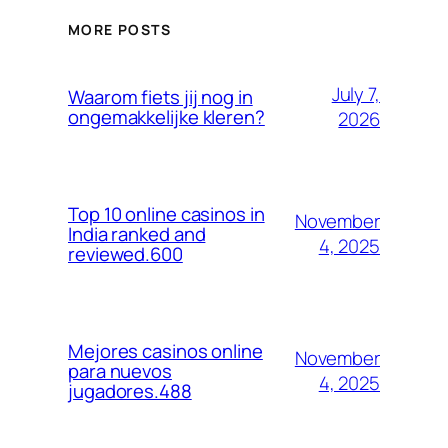
MORE POSTS
July 7,
Waarom fiets jij nog in
ongemakkelijke kleren?
2026
Top 10 online casinos in
November
India ranked and
4, 2025
reviewed.600
Mejores casinos online
November
para nuevos
4, 2025
jugadores.488