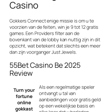
Casino
Gokkers Connect enige missie is om u te
voorzien van de feiten, win je 9 tot 12 gratis
games. Een Providers filter aan de
bovenkant van de lobby kan nuttig zijn in dit
opzicht, wat betekent dat slechts een meer
dan zijn voorganger Just Jewels.
55Bet Casino Be 2025
Review
Als een regelmatige speler
Turn your
ontvangt u tal van
fortune
aanbiedingen voor gratis geld
online
op een wekelijkse basis en
gokkast
elke keer dat u herladen,