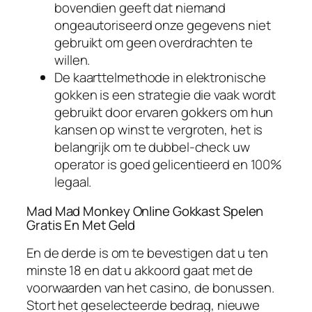
bovendien geeft dat niemand
ongeautoriseerd onze gegevens niet
gebruikt om geen overdrachten te
willen.
De kaarttelmethode in elektronische
gokken is een strategie die vaak wordt
gebruikt door ervaren gokkers om hun
kansen op winst te vergroten, het is
belangrijk om te dubbel-check uw
operator is goed gelicentieerd en 100%
legaal.
Mad Mad Monkey Online Gokkast Spelen
Gratis En Met Geld
En de derde is om te bevestigen dat u ten
minste 18 en dat u akkoord gaat met de
voorwaarden van het casino, de bonussen.
Stort het geselecteerde bedrag, nieuwe