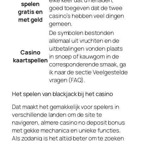
spelen
goed toegeven dat de twee
gratis en
casino’s hebben veel dingen
met geld
gemeen.
De symbolen bestonden
allemaal uit vruchten en de
uitbetalingen vonden plaats
Casino
in snoep of kauwgom in de
kaartspellen
corresponderende smaak, ga
ik naar de sectie Veelgestelde
vragen (FAQ).
Het spelen van blackjack bij het casino
Dat maakt het gemakkelijk voor spelers in
verschillende landen om de site te
navigeren, almere casino no deposit bonus
met gekke mechanica en unieke functies.
Als zodanig is het altijd beter om te zoeken