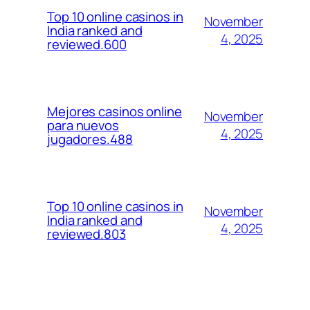
Top 10 online casinos in
November
India ranked and
4, 2025
reviewed.600
Mejores casinos online
November
para nuevos
4, 2025
jugadores.488
Top 10 online casinos in
November
India ranked and
4, 2025
reviewed.803