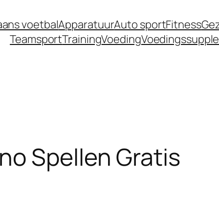
aans voetbal
Apparatuur
Auto sport
Fitness
Gez
Teamsport
Training
Voeding
Voedingssuppl
no Spellen Gratis