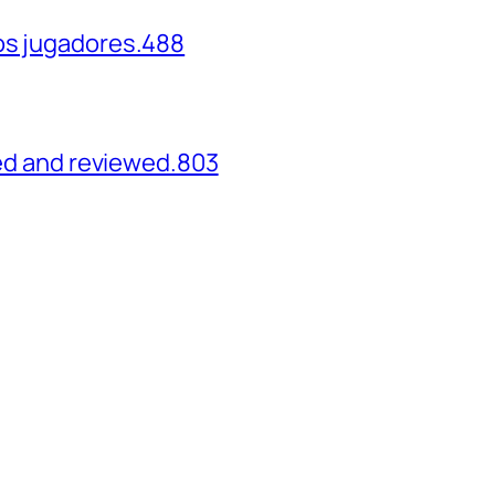
os jugadores.488
ked and reviewed.803