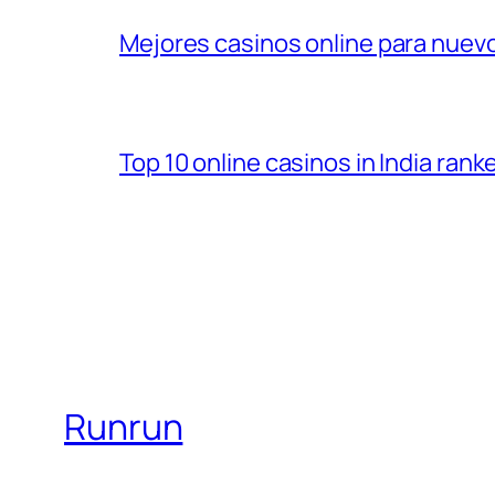
Mejores casinos online para nuev
Top 10 online casinos in India ran
Runrun