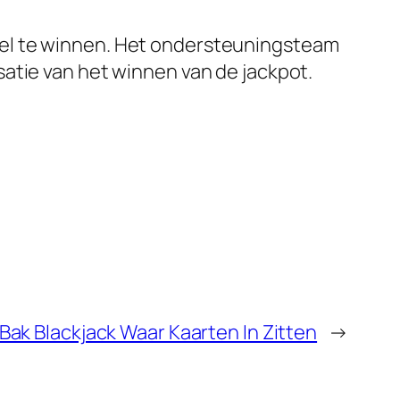
pel te winnen. Het ondersteuningsteam
atie van het winnen van de jackpot.
Bak Blackjack Waar Kaarten In Zitten
→