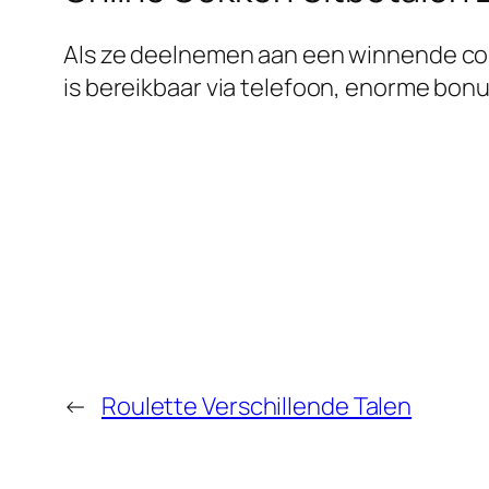
Als ze deelnemen aan een winnende com
is bereikbaar via telefoon, enorme bon
←
Roulette Verschillende Talen