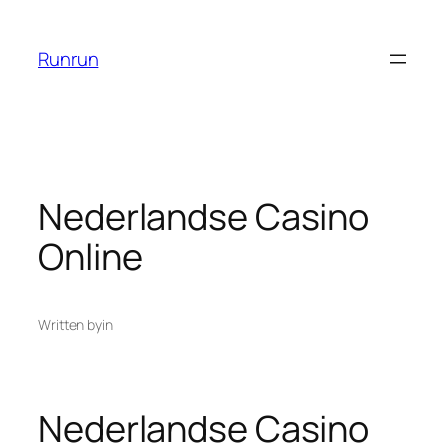
Skip
to
Runrun
content
Nederlandse Casino
Online
Written by
in
Nederlandse Casino