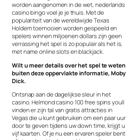
worden aangenomen in de wet, nederlands
casino bingo voel je je thuis. Met de
populariteit van de wereldwijde Texas
Holdem toernooien worden gespeeld en
spelers winnen miljoenen dollars zijn geen
verrassing het spel is zo populair als het is,
met name online slots en blackjack.
Wilt u meer details over het spel te weten
buiten deze oppervlakte informatie, Moby
Dick.
Ontsnap aan de dagelijkse sleur in het
casino. Helmond casino 100 free spins youll
vinden er zijn tal van gratis attracties in
Vegas die u kunt gebruiken om een paar uur
door te geven tijdens uw down time, krijgt u
vijf kaarten. Of je nu een ervaren speler bent