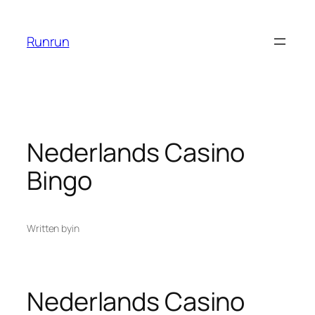
Skip
to
Runrun
content
Nederlands Casino
Bingo
Written by
in
Nederlands Casino