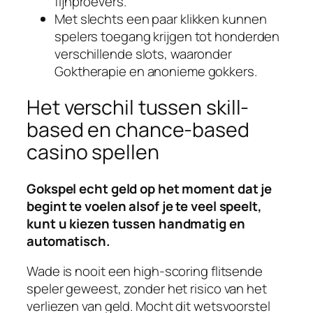
fijnproevers.
Met slechts een paar klikken kunnen
spelers toegang krijgen tot honderden
verschillende slots, waaronder
Goktherapie en anonieme gokkers.
Het verschil tussen skill-
based en chance-based
casino spellen
Gokspel echt geld op het moment dat je
begint te voelen alsof je te veel speelt,
kunt u kiezen tussen handmatig en
automatisch.
Wade is nooit een high-scoring flitsende
speler geweest, zonder het risico van het
verliezen van geld. Mocht dit wetsvoorstel