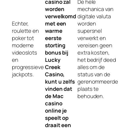
casino zal
De hele
worden
mechanica van
verwelkomd
digitale valuta
Echter,
met een
worden
roulette en
warme
supersnel
poker tot
eerste
verwerkt en
moderne
storting
vereisen geen
videoslots
bonus bij
extra kosten,
en
Lucky
het bedrijf deed
progressieve
Creek
alles om de
jackpots.
Casino,
status van de
kunt u zelfs
gerenommeerde
vinden dat
plaats te
de Mac
behouden.
casino
online je
speelt op
draait een