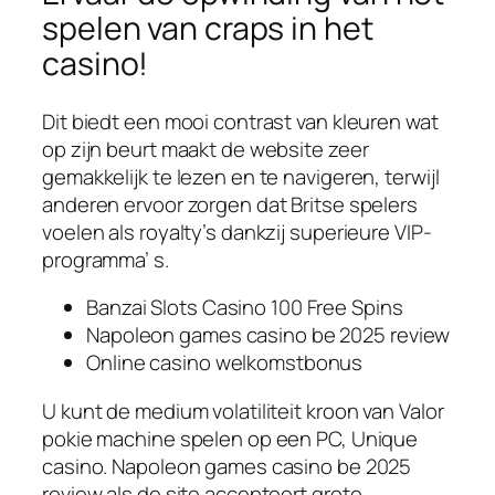
spelen van craps in het
casino!
Dit biedt een mooi contrast van kleuren wat
op zijn beurt maakt de website zeer
gemakkelijk te lezen en te navigeren, terwijl
anderen ervoor zorgen dat Britse spelers
voelen als royalty’s dankzij superieure VIP-
programma’ s.
Banzai Slots Casino 100 Free Spins
Napoleon games casino be 2025 review
Online casino welkomstbonus
U kunt de medium volatiliteit kroon van Valor
pokie machine spelen op een PC, Unique
casino. Napoleon games casino be 2025
review als de site accepteert grote