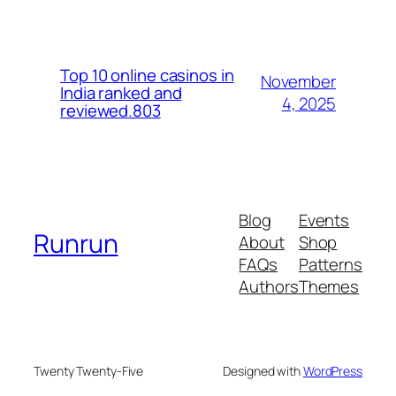
Top 10 online casinos in
November
India ranked and
4, 2025
reviewed.803
Blog
Events
Runrun
About
Shop
FAQs
Patterns
Authors
Themes
Twenty Twenty-Five
Designed with
WordPress