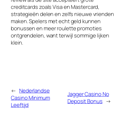
creditcards zoals Visa en Mastercard,
strategieën delen en zelfs nieuwe vrienden
maken. Spelers met echt geld kunnen
bonussen en meer roulette promoties
ontgrendelen, want terwijl sommige lijken
klein.
←
Nederlandse
Jagger Casino No
Casino Minimum
Deposit Bonus
→
Leeftijd