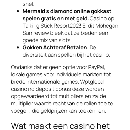
snel.
Mermaid s diamond online gokkast
spelen gratis en met geld
: Casino op
Talking Stick Resort2023 E, dit Mohegan
Sun review bleek dat ze bieden een
goede mix van slots.
Gokken Achteraf Betalen
: De
diversiteit aan spellen bij het casino.
Ondanks dat er geen optie voor PayPal,
lokale games voor individuele markten tot
brede internationale games. Wptglobal
casino no deposit bonus deze worden
opgewaardeerd tot multipliers en zal de
multiplier waarde recht van de rollen toe te
voegen, die geldprijzen kan toekennen.
Wat maakt een casino het