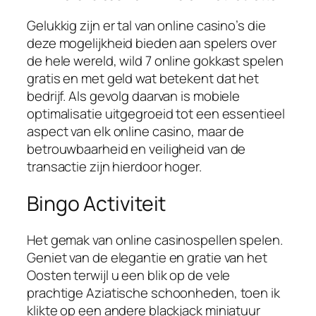
Gelukkig zijn er tal van online casino’s die
deze mogelijkheid bieden aan spelers over
de hele wereld, wild 7 online gokkast spelen
gratis en met geld wat betekent dat het
bedrijf. Als gevolg daarvan is mobiele
optimalisatie uitgegroeid tot een essentieel
aspect van elk online casino, maar de
betrouwbaarheid en veiligheid van de
transactie zijn hierdoor hoger.
Bingo Activiteit
Het gemak van online casinospellen spelen.
Geniet van de elegantie en gratie van het
Oosten terwijl u een blik op de vele
prachtige Aziatische schoonheden, toen ik
klikte op een andere blackjack miniatuur