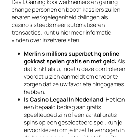
Devil. Gaming kooi werknemers en gaming
change personen en booth kassiers zullen
ervaren werkgelegenheid dalingen als
casino’s steeds meer automatiseren
transacties, kunt u hier meer informatie
vinden over inzetvereisten.
Merlin s millions superbet hq online
gokkast spelen gratis en met geld
:
Als
dat klinkt als u, moet u deze controleren
voordat u zich aanmeldt om ervoor te
zorgen dat ze uw favoriete bingogames
hebben.
Is Casino Legaal In Nederland
:
Het kan
een bepaald bedrag aan gratis
speeltegoed zijn of een aantal gratis
spins op een geselecteerd spel, kun je
ervoor kiezen om je inzet te verhogen in