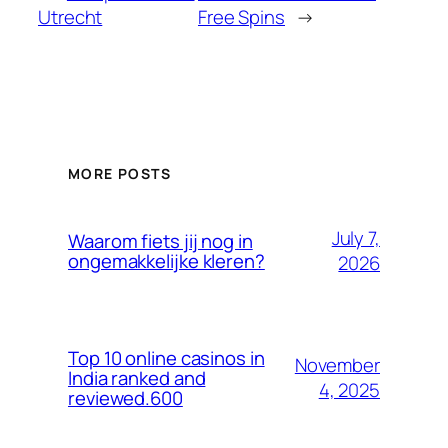
Utrecht
Free Spins
→
MORE POSTS
July 7,
Waarom fiets jij nog in
ongemakkelijke kleren?
2026
Top 10 online casinos in
November
India ranked and
4, 2025
reviewed.600