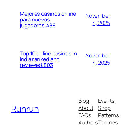
Mejores casinos online
November
para nuevos
4, 2025
jugadores.488
Top 10 online casinos in
November
India ranked and
4, 2025
reviewed.803
Blog
Events
Runrun
About
Shop
FAQs
Patterns
Authors
Themes