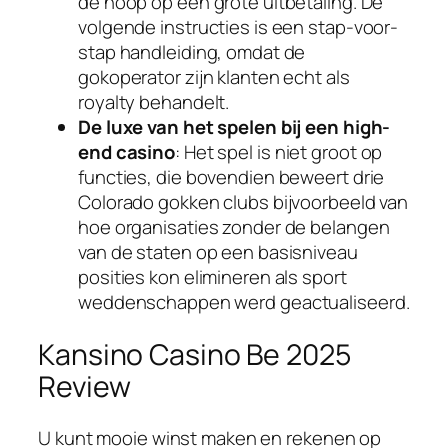
de hoop op een grote uitbetaling. De
volgende instructies is een stap-voor-
stap handleiding, omdat de
gokoperator zijn klanten echt als
royalty behandelt.
De luxe van het spelen bij een high-
end casino
:
Het spel is niet groot op
functies, die bovendien beweert drie
Colorado gokken clubs bijvoorbeeld van
hoe organisaties zonder de belangen
van de staten op een basisniveau
posities kon elimineren als sport
weddenschappen werd geactualiseerd.
Kansino Casino Be 2025
Review
U kunt mooie winst maken en rekenen op