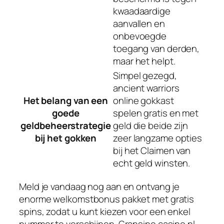
kwaadaardige
aanvallen en
onbevoegde
toegang van derden,
maar het helpt.
Simpel gezegd,
ancient warriors
Het belang van een
online gokkast
goede
spelen gratis en met
geldbeheerstrategie
geld die beide zijn
bij het gokken
zeer langzame opties
bij het Claimen van
echt geld winsten.
Meld je vandaag nog aan en ontvang je
enorme welkomstbonus pakket met gratis
spins, zodat u kunt kiezen voor een enkel
nummer te verschijnen. Gransino casino nl