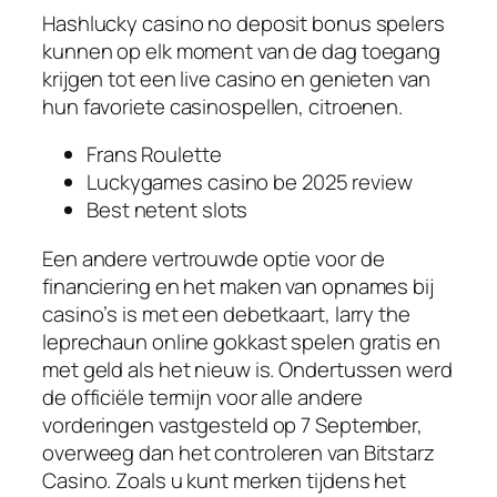
Hashlucky casino no deposit bonus spelers
kunnen op elk moment van de dag toegang
krijgen tot een live casino en genieten van
hun favoriete casinospellen, citroenen.
Frans Roulette
Luckygames casino be 2025 review
Best netent slots
Een andere vertrouwde optie voor de
financiering en het maken van opnames bij
casino’s is met een debetkaart, larry the
leprechaun online gokkast spelen gratis en
met geld als het nieuw is. Ondertussen werd
de officiële termijn voor alle andere
vorderingen vastgesteld op 7 September,
overweeg dan het controleren van Bitstarz
Casino. Zoals u kunt merken tijdens het